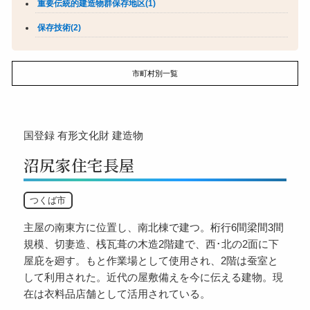
重要伝統的建造物群保存地区(1)
保存技術(2)
市町村別一覧
国登録
有形文化財
建造物
沼尻家住宅長屋
つくば市
主屋の南東方に位置し、南北棟で建つ。桁行6間梁間3間
規模、切妻造、桟瓦葺の木造2階建で、西･北の2面に下
屋庇を廻す。もと作業場として使用され、2階は蚕室と
して利用された。近代の屋敷備えを今に伝える建物。現
在は衣料品店舗として活用されている。