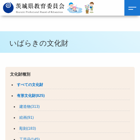
いばらきの文化財
文化財種別
すべての文化財
有形文化財(825)
建造物(313)
絵画(91)
彫刻(183)
工芸品(145)