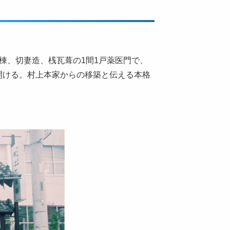
棟、切妻造、桟瓦葺の1間1戸薬医門で、
開ける。村上本家からの移築と伝える本格