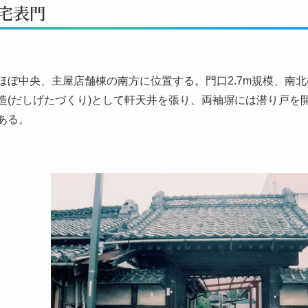
宅表門
ほぼ中央、主屋店舗棟の南方に位置する。門口2.7m規模、南北
造(だしげたづくり)として軒天井を張り、両袖塀には潜り戸を
ある。