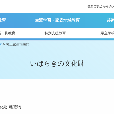
教育委員会からの
教育
生涯学習・家庭地域教育
芸
高一貫教育
特別支援教育
県立学
>
財
村上家住宅表門
いばらきの文化財
化財
建造物