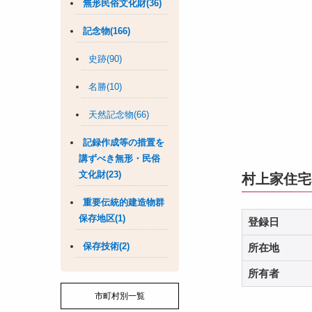
無形民俗文化財(36)
記念物(166)
史跡(90)
名勝(10)
天然記念物(66)
記録作成等の措置を
講ずべき無形・民俗
文化財(23)
村上家住宅
重要伝統的建造物群
保存地区(1)
登録日
保存技術(2)
所在地
所有者
市町村別一覧