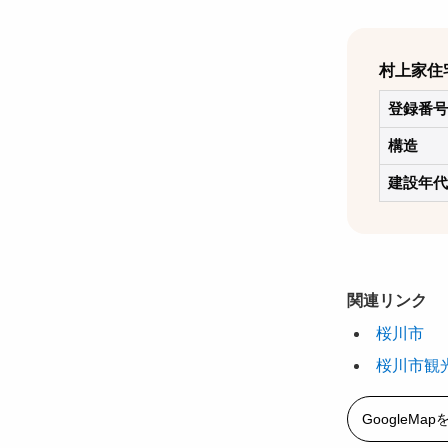
村上家住
登録番号
構造
建設年代
関連リンク
桜川市
桜川市観
GoogleMa