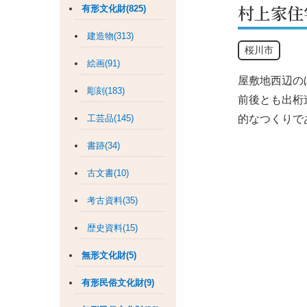
村上家住
有形文化財(825)
建造物(313)
桜川市
絵画(91)
屋敷地西辺の
彫刻(183)
前後とも出桁
工芸品(145)
的なつくりで
書跡(34)
古文書(10)
考古資料(35)
歴史資料(15)
無形文化財(5)
有形民俗文化財(9)