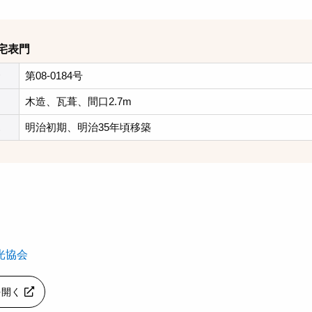
宅表門
第08-0184号
木造、瓦葺、間口2.7m
明治初期、明治35年頃移築
光協会
pを開く