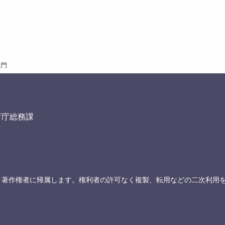
表門
育庁総務課
、著作権者に帰属します。権利者の許可なく複製、転用などの二次利用