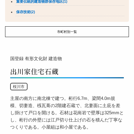
重要伝統的建造物群保存地区(1)
保存技術(2)
市町村別一覧
国登録
有形文化財
建造物
出川家住宅石蔵
桜川市
主屋の南方に南北棟で建つ。桁行6.7m、梁間4.0m規
模、切妻造、桟瓦葺の2階建石蔵で、北妻面に土庇を差
し掛けて戸口を開ける。石材は花崗岩で壁厚は325mmと
し、桁行の外壁には江戸切り仕上げの石を積んだ丁寧な
つくりである。小屋組は和小屋である。