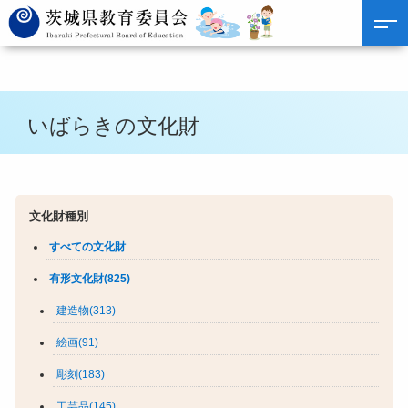
いばらきの文化財
文化財種別
すべての文化財
有形文化財(825)
建造物(313)
絵画(91)
彫刻(183)
工芸品(145)