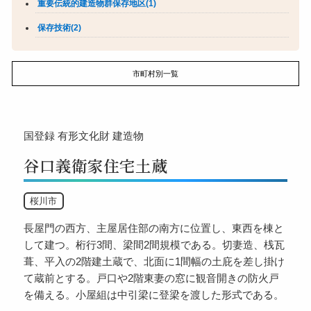
重要伝統的建造物群保存地区(1)
保存技術(2)
市町村別一覧
国登録
有形文化財
建造物
谷口義衛家住宅土蔵
桜川市
長屋門の西方、主屋居住部の南方に位置し、東西を棟と
して建つ。桁行3間、梁間2間規模である。切妻造、桟瓦
葺、平入の2階建土蔵で、北面に1間幅の土庇を差し掛け
て蔵前とする。戸口や2階東妻の窓に観音開きの防火戸
を備える。小屋組は中引梁に登梁を渡した形式である。