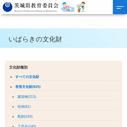
いばらきの文化財
文化財種別
すべての文化財
有形文化財(825)
建造物(313)
絵画(91)
彫刻(183)
工芸品(145)