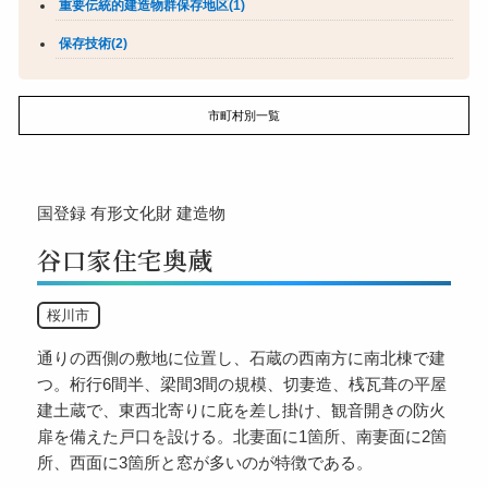
重要伝統的建造物群保存地区(1)
保存技術(2)
市町村別一覧
国登録
有形文化財
建造物
谷口家住宅奥蔵
桜川市
通りの西側の敷地に位置し、石蔵の西南方に南北棟で建
つ。桁行6間半、梁間3間の規模、切妻造、桟瓦葺の平屋
建土蔵で、東西北寄りに庇を差し掛け、観音開きの防火
扉を備えた戸口を設ける。北妻面に1箇所、南妻面に2箇
所、西面に3箇所と窓が多いのが特徴である。