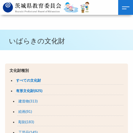
いばらきの文化財
文化財種別
すべての文化財
有形文化財(825)
建造物(313)
絵画(91)
彫刻(183)
工芸品(145)