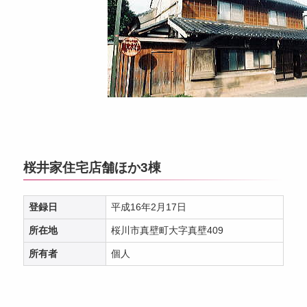
桜井家住宅店舗ほか3棟
登録日
平成16年2月17日
所在地
桜川市真壁町大字真壁409
所有者
個人