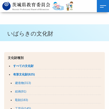
いばらきの文化財
文化財種別
すべての文化財
有形文化財(825)
建造物(313)
絵画(91)
彫刻(183)
工芸品(145)