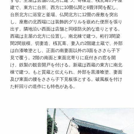
する。主屋は店舗の北方に建つ。寄棟造、桟瓦葺の平屋
建で、東方に台所、西方に10畳仏間と6畳洋間を配し、
台所北方に浴室と釜場、仏間北方に12畳の座敷を突出
し、座敷の北西端には装飾的グリルを嵌めた便所を張り
出す。隣地沿い西面は店舗と同様防火的な造りとする。
西蔵は主屋の北方に位置し、南北棟で建つ。桁行3間梁
間2間規模、切妻造、桟瓦葺、妻入の2階建土蔵で、外部
は白漆喰塗とし、正面の南妻面以外の3面をささら子下
見で覆う。2階の南面と東面北寄りに庇付きの窓を開
け、鉄製の観音開戸を付ける。新蔵は西蔵の東方に南北
棟で建つ。もと質蔵と伝えられ、外部を黒漆喰塗、妻面
及び東面の腰をささら子下見板張とする。破風板を付け
た軒回りの造作にも特色がある。