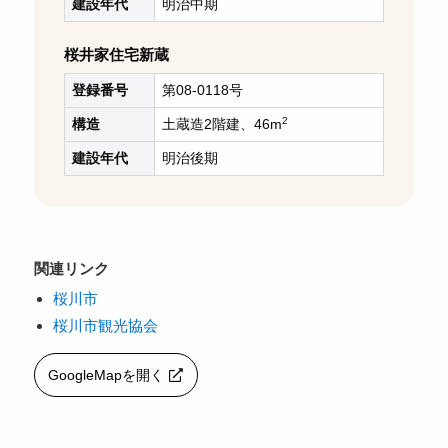
建設年代
明治中期
桜井家住宅新蔵
登録番号
第08-0118号
2
構造
土蔵造2階建、46m
建設年代
明治後期
関連リンク
桜川市
桜川市観光協会
GoogleMapを開く