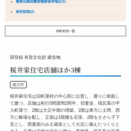
重要伝統的建造物群保存地区(1)
保存技術(2)
市町村別一覧
国登録
有形文化財
建造物
桜井家住宅店舗ほか3棟
桜川市
桜井家住宅は旧町屋村の中心部に位置し、通りに南面し
て建つ。店舗は桁行5間梁間2間半、切妻造、桟瓦葺の平
入町屋で、2階は大正中期の増築。1階は東方に土間、西
方に帳場を配し、正面は1階腰を石張、2階をささら子下
見とし、西妻面のみ土蔵造として火災に備えたつくりと