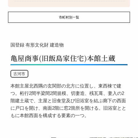
市町村別一覧
国登録
有形文化財
建造物
亀屋商事(旧飯島家住宅)本館土蔵
古河市
本館主屋北西隅の玄関部の北方に位置し、東西棟で建
つ。桁行2間半梁間2間規模、切妻造、桟瓦葺、妻入の2
階建土蔵で、主屋と旧食堂及び旧浴室を結ぶ廊下の西面
に戸口を開け、南面2階に窓2箇所を開ける。旧浴室とと
もに本館西面を構成する要素の一つ。