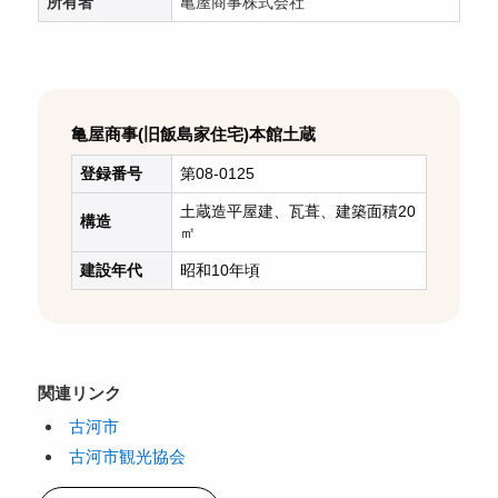
所有者
亀屋商事株式会社
亀屋商事(旧飯島家住宅)本館土蔵
登録番号
第08-0125
土蔵造平屋建、瓦葺、建築面積20
構造
㎡
建設年代
昭和10年頃
関連リンク
古河市
古河市観光協会