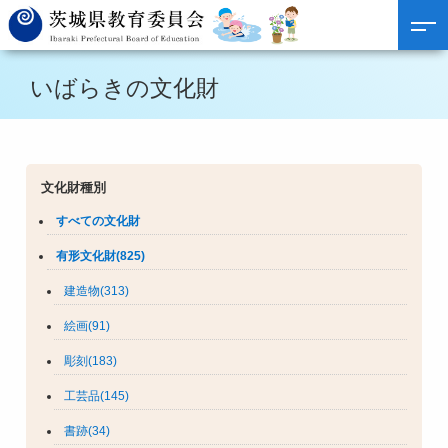
いばらきの文化財
文化財種別
すべての文化財
有形文化財(825)
建造物(313)
絵画(91)
彫刻(183)
工芸品(145)
書跡(34)