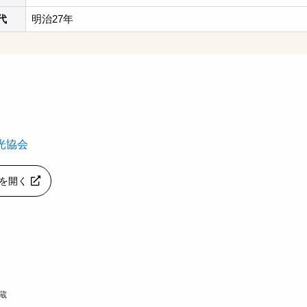
代
明治27年
光協会
apを開く
蔵