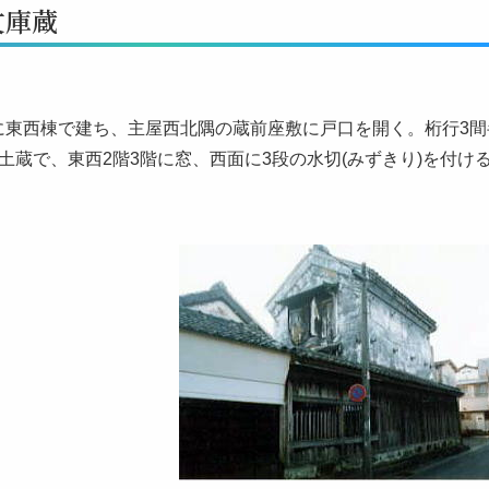
文庫蔵
に東西棟で建ち、主屋西北隅の蔵前座敷に戸口を開く。桁行3間
土蔵で、東西2階3階に窓、西面に3段の水切(みずきり)を付