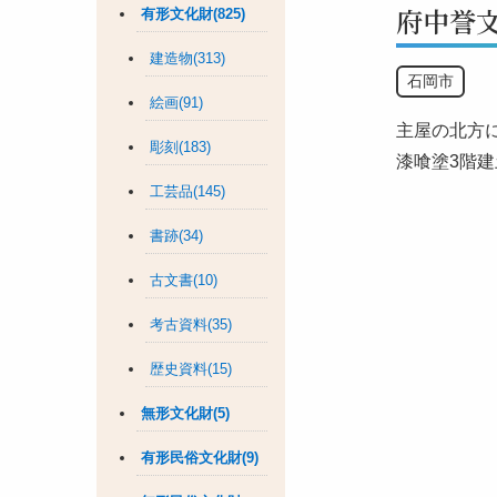
府中誉
有形文化財(825)
建造物(313)
石岡市
絵画(91)
主屋の北方
彫刻(183)
漆喰塗3階建
工芸品(145)
書跡(34)
古文書(10)
考古資料(35)
歴史資料(15)
無形文化財(5)
有形民俗文化財(9)