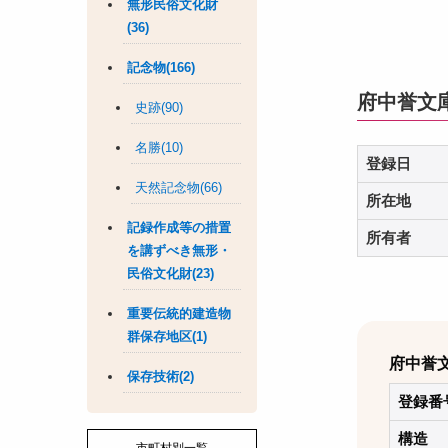
無形民俗文化財
(36)
記念物(166)
府中誉文
史跡(90)
名勝(10)
登録日
天然記念物(66)
所在地
記録作成等の措置
所有者
を講ずべき無形・
民俗文化財(23)
重要伝統的建造物
群保存地区(1)
府中誉
保存技術(2)
登録番
構造