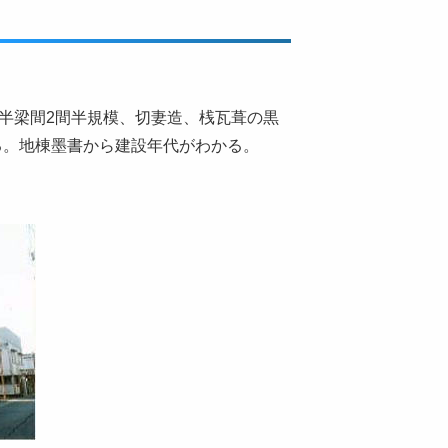
半梁間2間半規模、切妻造、桟瓦葺の黒
ける。地棟墨書から建設年代がわかる。