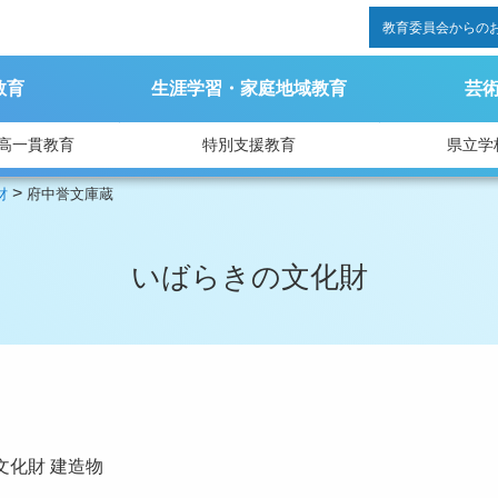
教育委員会からの
教育
生涯学習・家庭地域教育
芸
高一貫教育
特別支援教育
県立学
>
財
府中誉文庫蔵
いばらきの文化財
文化財
建造物