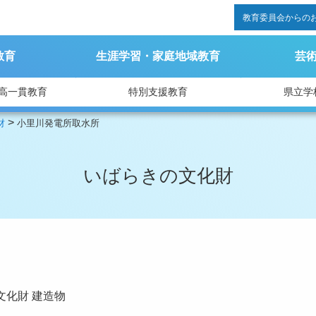
教育委員会からの
教育
生涯学習・家庭地域教育
芸
高一貫教育
特別支援教育
県立学
>
財
小里川発電所取水所
いばらきの文化財
文化財
建造物