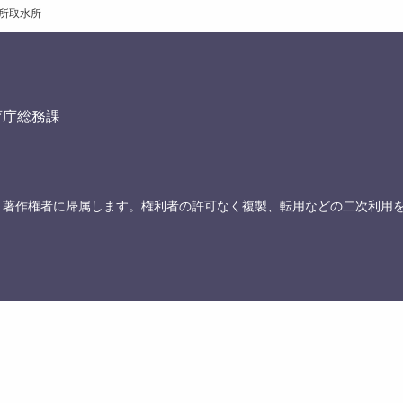
所取水所
育庁総務課
、著作権者に帰属します。権利者の許可なく複製、転用などの二次利用