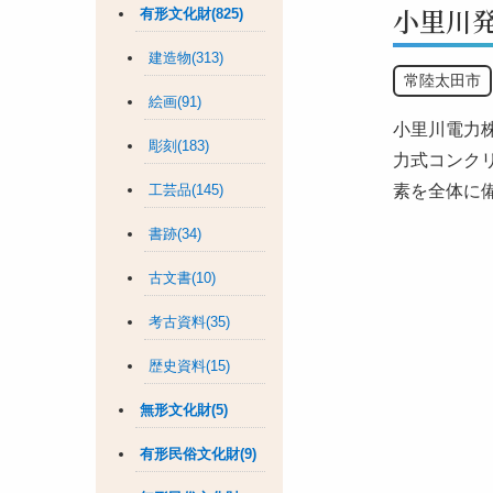
小里川
有形文化財(825)
建造物(313)
常陸太田市
絵画(91)
小里川電力株
彫刻(183)
力式コンク
工芸品(145)
素を全体に
書跡(34)
古文書(10)
考古資料(35)
歴史資料(15)
無形文化財(5)
有形民俗文化財(9)