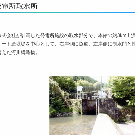
発電所取水所
式会社が計画した発電所施設の取水部分で、本館の約3km上流に
リート造堰堤を中心として、右岸側に魚道、左岸側に制水門と
備えた河川構造物。