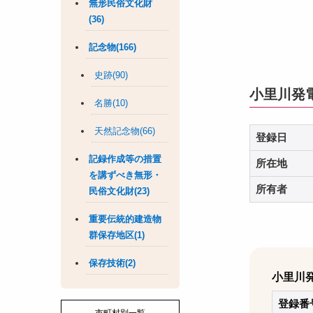
無形民俗文化財
(36)
記念物(166)
史跡(90)
小里川発
名勝(10)
天然記念物(66)
登録日
記録作成等の措置
所在地
を講ずべき無形・
所有者
民俗文化財(23)
重要伝統的建造物
群保存地区(1)
保存技術(2)
小里川
登録番