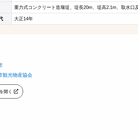
重力式コンクリート造堰堤、堤長20m、堤高2.1m、取水口
代
大正14年
市
市観光物産協会
apを開く