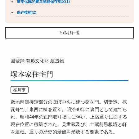
重要伝統的建造物群保存地区(1)
保存技術(2)
市町村別一覧
国登録
有形文化財
建造物
塚本家住宅門
桜川市
敷地南側接道部分のほぼ中央に建つ薬医門。切妻造、桟
瓦葺で、東西に棟を置く。明治40年に裏門として建てら
れ、昭和44年の正門取り壊しに伴い、上宿通りに面する
現在位置に移築された。見世蔵及び、土蔵前黒板塀と軒
を連ね、通りの歴史的景観を形成する要素である。