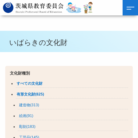
いばらきの文化財
文化財種別
すべての文化財
有形文化財(825)
建造物(313)
絵画(91)
彫刻(183)
工芸品(145)