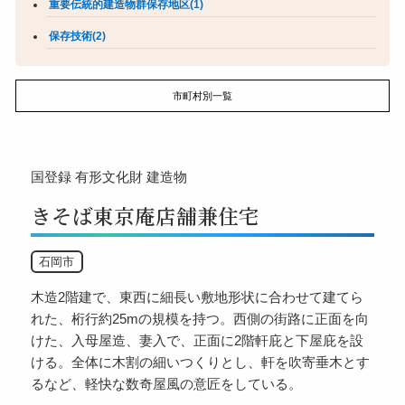
重要伝統的建造物群保存地区(1)
保存技術(2)
市町村別一覧
国登録
有形文化財
建造物
きそば東京庵店舗兼住宅
石岡市
木造2階建で、東西に細長い敷地形状に合わせて建てら
れた、桁行約25mの規模を持つ。西側の街路に正面を向
けた、入母屋造、妻入で、正面に2階軒庇と下屋庇を設
ける。全体に木割の細いつくりとし、軒を吹寄垂木とす
るなど、軽快な数奇屋風の意匠をしている。