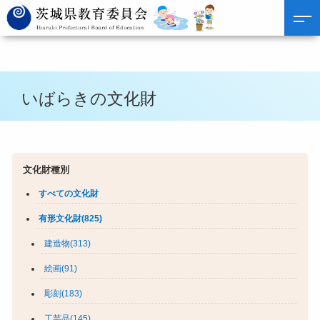
いばらきの文化財
文化財種別
すべての文化財
有形文化財(825)
建造物(313)
絵画(91)
彫刻(183)
工芸品(145)