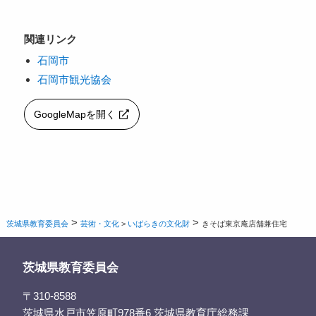
関連リンク
石岡市
石岡市観光協会
GoogleMapを開く
>
>
茨城県教育委員会
芸術・文化
>
いばらきの文化財
きそば東京庵店舗兼住宅
茨城県教育委員会
〒310-8588
茨城県水戸市笠原町978番6 茨城県教育庁総務課