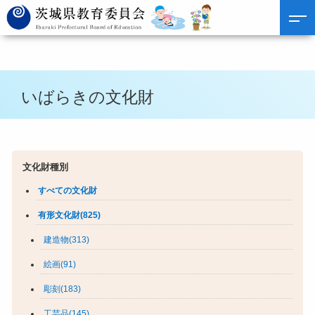
いばらきの文化財
文化財種別
すべての文化財
有形文化財(825)
建造物(313)
絵画(91)
彫刻(183)
工芸品(145)