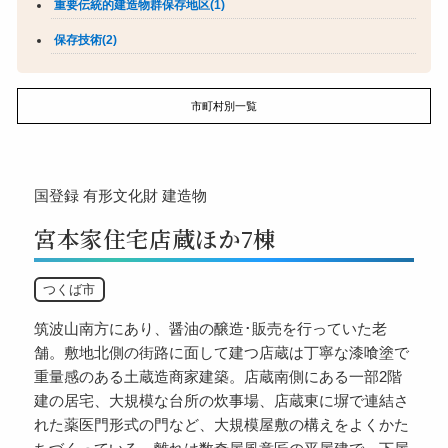
重要伝統的建造物群保存地区(1)
保存技術(2)
市町村別一覧
国登録
有形文化財
建造物
宮本家住宅店蔵ほか7棟
つくば市
筑波山南方にあり、醤油の醸造･販売を行っていた老
舗。敷地北側の街路に面して建つ店蔵は丁寧な漆喰塗で
重量感のある土蔵造商家建築。店蔵南側にある一部2階
建の居宅、大規模な台所の炊事場、店蔵東に塀で連結さ
れた薬医門形式の門など、大規模屋敷の構えをよくかた