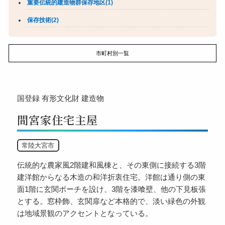
重要伝統的建造物群保存地区(1)
保存技術(2)
市町村別一覧
国登録
有形文化財
建造物
間宮家住宅主屋
常陸大宮市
伝統的な農家風2階建和風棟と、その東側に接続する3階
建洋館からなる木造の和洋折衷住宅。洋館は通り側の東
面1階に玄関ポーチを設け、3階を漆喰壁、他の下見板張
とする。窓枠飾、玄関扉など本格的で、淡い緑色の外観
は地域景観のアクセントとなっている。