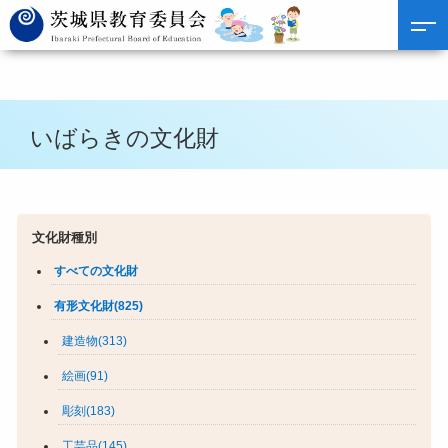
いばらきの文化財
文化財種別
すべての文化財
有形文化財(825)
建造物(313)
絵画(91)
彫刻(183)
工芸品(145)