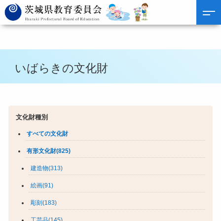
いばらきの文化財
文化財種別
すべての文化財
有形文化財(825)
建造物(313)
絵画(91)
彫刻(183)
工芸品(145)