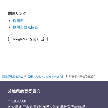
関連リンク
桜川市
桜川市観光協会
GoogleMapを開く
>
>
茨城県教育委員会
芸術・文化
>
いばらきの文化財
市塚章一家住宅長屋門
茨城県教育委員会
〒310-8588
茨城県水戸市笠原町978番6 茨城県教育庁総務課