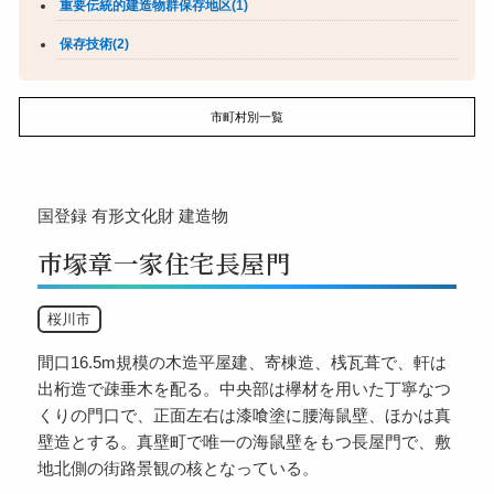
重要伝統的建造物群保存地区(1)
保存技術(2)
市町村別一覧
国登録
有形文化財
建造物
市塚章一家住宅長屋門
桜川市
間口16.5m規模の木造平屋建、寄棟造、桟瓦葺で、軒は
出桁造で疎垂木を配る。中央部は欅材を用いた丁寧なつ
くりの門口で、正面左右は漆喰塗に腰海鼠壁、ほかは真
壁造とする。真壁町で唯一の海鼠壁をもつ長屋門で、敷
地北側の街路景観の核となっている。