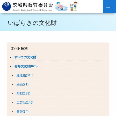
いばらきの文化財
文化財種別
すべての文化財
有形文化財(825)
建造物(313)
絵画(91)
彫刻(183)
工芸品(145)
書跡(34)