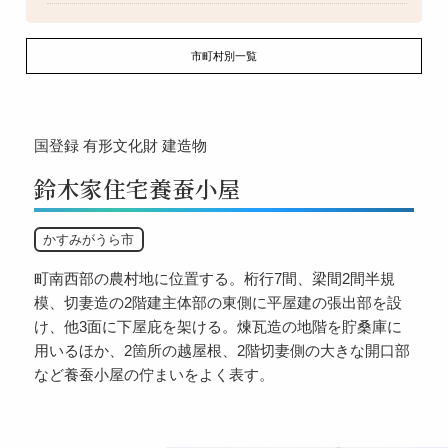
市町村別一覧
国登録
有形文化財
建造物
鈴木家住宅養蚕小屋
かすみがうら市
町南西部の農村地に位置する。桁行7間、梁間2間半規
模、切妻造の2階建主体部の東側に平屋建の張出部を設
け、他3面に下屋庇を架ける。煉瓦造の地階を貯桑庫に
用いるほか、2箇所の越屋根、2階切妻側の大きな開口部
など養蚕小屋の佇まいをよく表す。