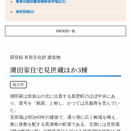
重要伝統的建造物群保存地区(1)
保存技術(2)
市町村別一覧
国登録
有形文化財
建造物
潮田家住宅見世蔵ほか3棟
桜川市
潮田家は筑波山の北に位置する真壁町のほぼ中央にあ
り、屋号を「鶴屋」と称し、かつては呉服商を営んでい
た。
見世蔵は明治43年の建築で、通り側に広く帳場を構え、
奥に座敷を配する黒漆喰の町屋である。北側には見世蔵