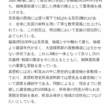
1階の帳場に面して観音扉口を設ける袖蔵(明治45年)を持
ち、御陣屋前通りに面した商家の構えとして重厚感を感
じさせる。
見世蔵の西側には渡り廊下で結ばれる別荘(離れ)があ
り、全体に良質の材料を用い丁寧な数寄屋風に仕上げら
れている。この別荘は、明治期において皇族の宿泊所に
あてられている。
脇蔵(明治30年)は見世蔵、袖蔵とやや離れて建ち、袖蔵
より建築年代が古く、大規模商家の屋敷構成には欠かせ
ない存在である。これら3棟が一体となって在りし日の
呉服商･鶴屋の繁栄を今に伝えるとともに、御陣屋前通
りの重要な景観を造っている。
真壁町には古い町並みの中に歴史的な建造物が多数残っ
ており、真壁町歴史民俗資料館では歴史ある建造物につ
いて調査を継続中である。同館によると、現在までに把
握した建造物は約100棟あり、所有者の同意が得られ次
第順次登録を進め、町並み保存と地域の活性化につなげ
たいとしている。