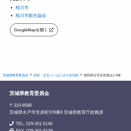
桜川市
桜川市観光協会
GoogleMapを開く
>
>
茨城県教育委員会
芸術・文化
>
いばらきの文化財
潮田家住宅見世蔵ほか3棟
茨城県教育委員会
〒310-8588
茨城県水戸市笠原町978番6 茨城県教育庁総務課
TEL. 029-301-5148
FAX. 029-301-5139