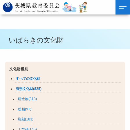
いばらきの文化財
文化財種別
すべての文化財
有形文化財(825)
建造物(313)
絵画(91)
彫刻(183)
工芸品(145)