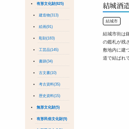
結城酒
有形文化財(825)
建造物(313)
結城市
絵画(91)
結城市街は
彫刻(183)
の鑑札が残
工芸品(145)
敷地内に建
道で結ばれ
書跡(34)
古文書(10)
考古資料(35)
歴史資料(15)
無形文化財(5)
有形民俗文化財(9)