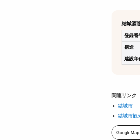
結城酒
登録番
構造
建設年
関連リンク
結城市
結城市観
GoogleM