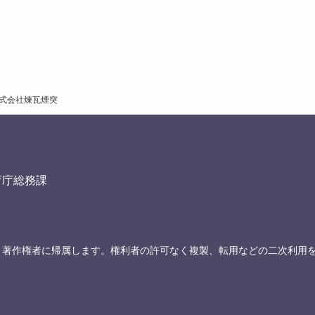
式会社煉瓦煙突
育庁総務課
、著作権者に帰属します。権利者の許可なく複製、転用などの二次利用