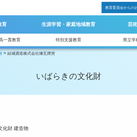
教育委員会からの
教育
生涯学習・家庭地域教育
芸
高一貫教育
特別支援教育
県立学
>
財
結城酒造株式会社煉瓦煙突
いばらきの文化財
文化財
建造物