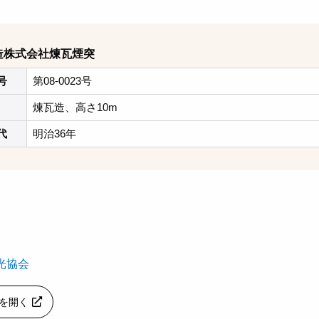
造株式会社煉瓦煙突
号
第08-0023号
煉瓦造、高さ10m
代
明治36年
光協会
apを開く