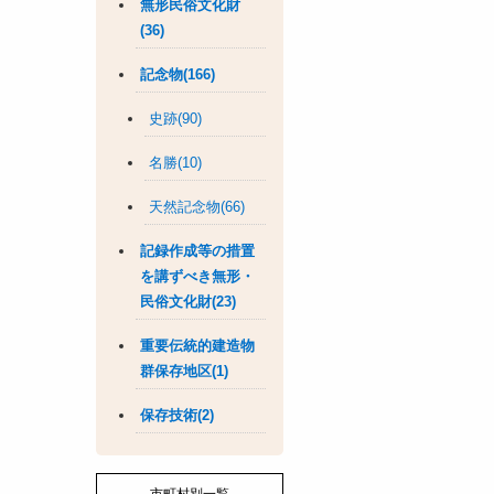
無形民俗文化財
(36)
記念物(166)
史跡(90)
名勝(10)
天然記念物(66)
記録作成等の措置
を講ずべき無形・
民俗文化財(23)
重要伝統的建造物
群保存地区(1)
保存技術(2)