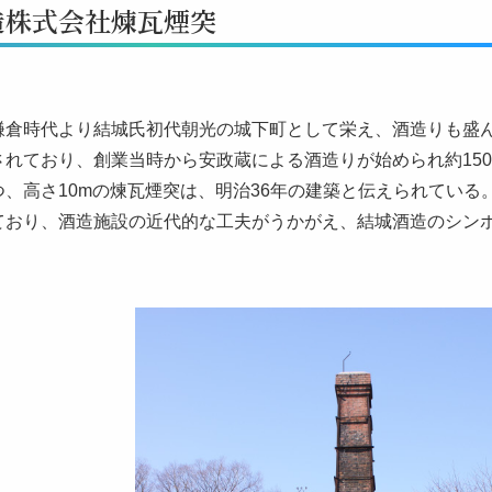
造株式会社煉瓦煙突
鎌倉時代より結城氏初代朝光の城下町として栄え、酒造りも盛
されており、創業当時から安政蔵による酒造りが始められ約15
つ、高さ10mの煉瓦煙突は、明治36年の建築と伝えられてい
ており、酒造施設の近代的な工夫がうかがえ、結城酒造のシン