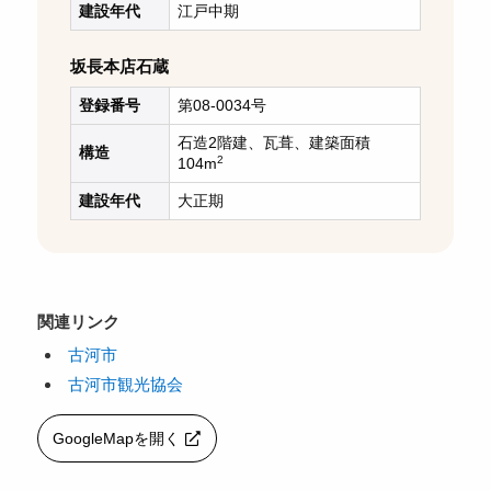
建設年代
江戸中期
坂長本店石蔵
登録番号
第08-0034号
石造2階建、瓦葺、建築面積
構造
2
104m
建設年代
大正期
関連リンク
古河市
古河市観光協会
GoogleMapを開く