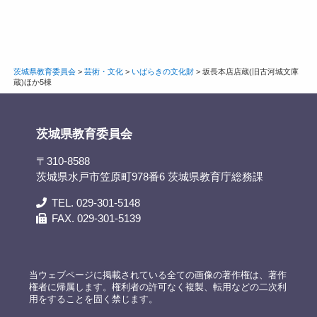
茨城県教育委員会
>
芸術・文化
>
いばらきの文化財
>
坂長本店店蔵(旧古河城文庫
蔵)ほか5棟
茨城県教育委員会
〒310-8588
茨城県水戸市笠原町978番6 茨城県教育庁総務課
TEL. 029-301-5148
FAX. 029-301-5139
当ウェブページに掲載されている全ての画像の著作権は、著作
権者に帰属します。権利者の許可なく複製、転用などの二次利
用をすることを固く禁じます。