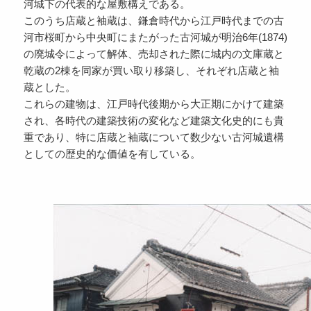
河城下の代表的な屋敷構えである。
このうち店蔵と袖蔵は、鎌倉時代から江戸時代までの古
河市桜町から中央町にまたがった古河城が明治6年(1874)
の廃城令によって解体、売却された際に城内の文庫蔵と
乾蔵の2棟を同家が買い取り移築し、それぞれ店蔵と袖
蔵とした。
これらの建物は、江戸時代後期から大正期にかけて建築
され、各時代の建築技術の変化など建築文化史的にも貴
重であり、特に店蔵と袖蔵について数少ない古河城遺構
としての歴史的な価値を有している。