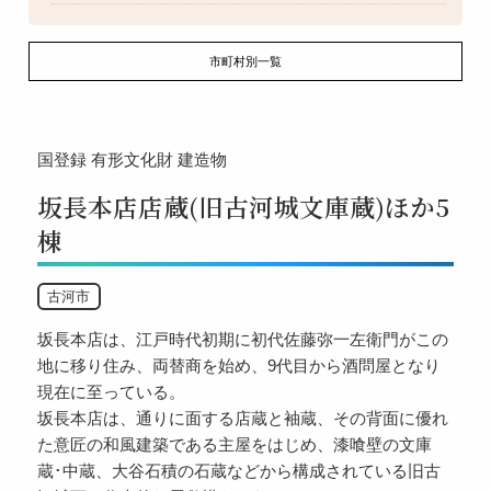
市町村別一覧
国登録
有形文化財
建造物
坂長本店店蔵(旧古河城文庫蔵)ほか5
棟
古河市
坂長本店は、江戸時代初期に初代佐藤弥一左衛門がこの
地に移り住み、両替商を始め、9代目から酒問屋となり
現在に至っている。
坂長本店は、通りに面する店蔵と袖蔵、その背面に優れ
た意匠の和風建築である主屋をはじめ、漆喰壁の文庫
蔵･中蔵、大谷石積の石蔵などから構成されている旧古