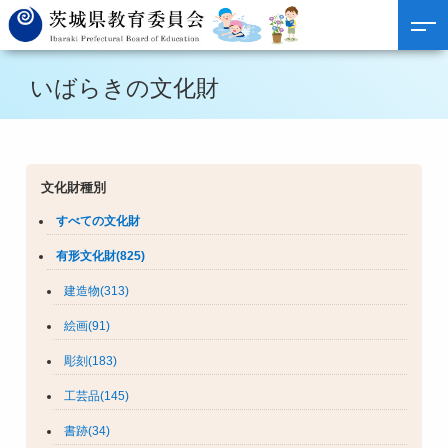
いばらきの文化財
文化財種別
すべての文化財
有形文化財(825)
建造物(313)
絵画(91)
彫刻(183)
工芸品(145)
書跡(34)