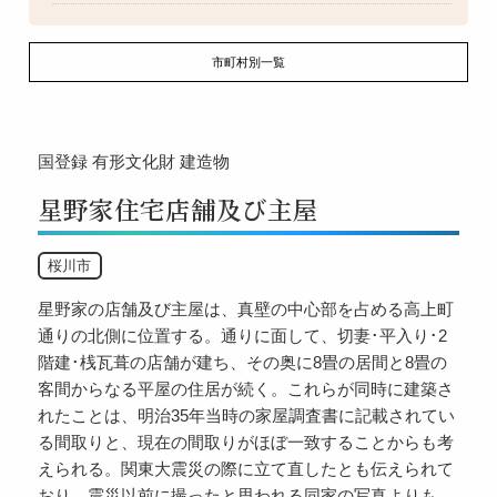
市町村別一覧
国登録
有形文化財
建造物
星野家住宅店舗及び主屋
桜川市
星野家の店舗及び主屋は、真壁の中心部を占める高上町
通りの北側に位置する。通りに面して、切妻･平入り･2
階建･桟瓦葺の店舗が建ち、その奥に8畳の居間と8畳の
客間からなる平屋の住居が続く。これらが同時に建築さ
れたことは、明治35年当時の家屋調査書に記載されてい
る間取りと、現在の間取りがほぼ一致することからも考
えられる。関東大震災の際に立て直したとも伝えられて
おり、震災以前に撮ったと思われる同家の写真よりも、