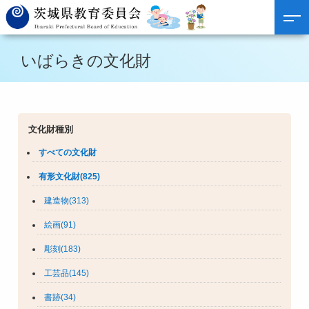
いばらきの文化財
文化財種別
すべての文化財
有形文化財(825)
建造物(313)
絵画(91)
彫刻(183)
工芸品(145)
書跡(34)