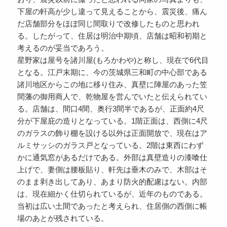
下屋の軒高が少し違って見えることから、震災後、痛ん
だ店舗部分をほぼ同じ間取りで改修したものと思われ
る。したがって、住居は明治中期頃、店舗は昭和初期と
考えるのが妥当であろう。
星野家は屋号を諸川屋(もろかわや)と称し、現在で6代目
となる。江戸末期に、今の茨城県三和町の中心部である
諸川地区からこの地に移り住み、真壁に陣屋のあった笠
間藩の御用商人で、乾物屋を営んでいたと伝えられてい
る。店舗は、間口4間、奥行3間半であるが、正面約4尺
分が下屋庇の造りとなっている。1階正面は、西側に4尺
のガラスの飾り棚を設ける以外は正面開放で、現在はア
ルミサッシのガラス戸となっている。2階は東西にわず
かに通気窓があるだけである。外部は真壁造りの漆喰仕
上げで、妻側は腰板貼り、軒先は垂木のみで、木部はそ
のまま剥き出してあり、あまり防火的配慮はない。内部
は、現在細かく仕切られているが、近年のものである。
当初は広い土間であったと考えられ、住居側の西側に帳
場のあとが残されている。