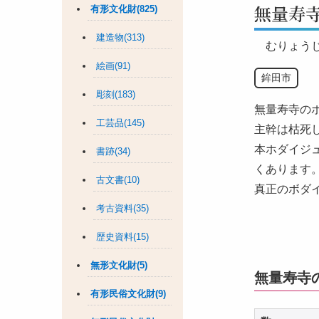
無量寿
有形文化財(825)
建造物(313)
むりょう
絵画(91)
鉾田市
彫刻(183)
無量寿寺のボ
工芸品(145)
主幹は枯死
本ホダイジ
書跡(34)
くあります
古文書(10)
真正のボダ
考古資料(35)
歴史資料(15)
無形文化財(5)
無量寿寺
有形民俗文化財(9)