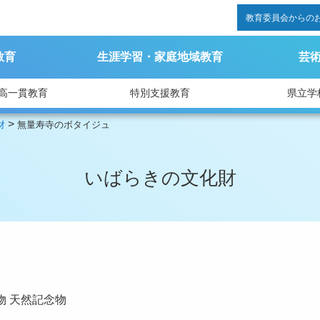
教育委員会からの
教育
生涯学習・家庭地域教育
芸
高一貫教育
特別支援教育
県立学
>
財
無量寿寺のボタイジュ
いばらきの文化財
物
天然記念物