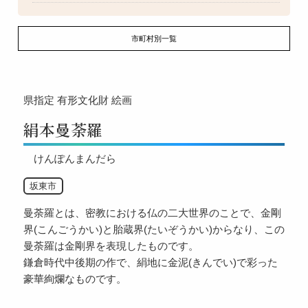
市町村別一覧
県指定
有形文化財
絵画
絹本曼荼羅
けんぽんまんだら
坂東市
曼荼羅とは、密教における仏の二大世界のことで、金剛
界(こんごうかい)と胎蔵界(たいぞうかい)からなり、この
曼荼羅は金剛界を表現したものです。
鎌倉時代中後期の作で、絹地に金泥(きんでい)で彩った
豪華絢爛なものです。