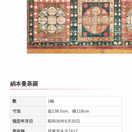
絹本曼荼羅
数
1幅
寸法
縦138.5cm、横118cm
指定年月日
昭和30年6月25日
所在地
坂東市生子1617