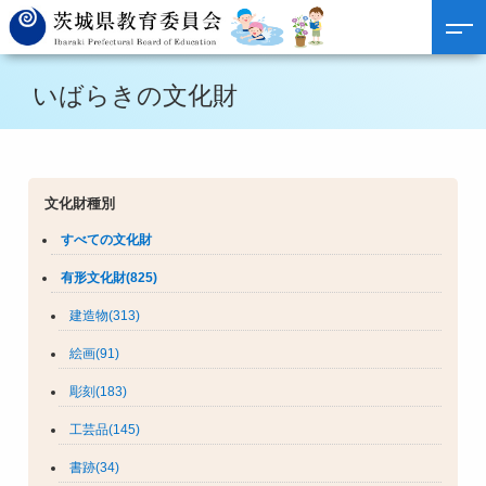
いばらきの文化財
文化財種別
すべての文化財
有形文化財(825)
建造物(313)
絵画(91)
彫刻(183)
工芸品(145)
書跡(34)