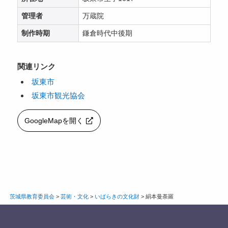
管理者
万蔵院
制作時期
鎌倉時代中後期
関連リンク
坂東市
坂東市観光協会
GoogleMapを開く
茨城県教育委員会
>
芸術・文化
>
いばらきの文化財
>
絹本曼荼羅