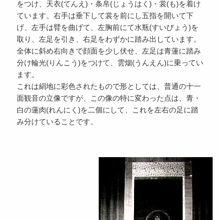
をつけ、天衣(てんえ)・条帛(じょうはく)・裳(も)を着け
ています。右手は垂下して裳を前にし五指を開いて下
げ、左手は臂を曲げて、左胸前にて水瓶(すいびょう)を
取り、左足を引き、右足をわずかに踏み出しています。
全体に斜め右向きで顔面を少し伏せ、左足は青蓮に踏み
分け輪光(りんこう)をつけて、雲烟(うんえん)に乗ってい
ます。
これは絹地に彩色されたもので形としては、普通の十一
面観音の立像ですが、この像の特に変わった点は、青・
白の蓮肉(れんにく)を二個にして、これを左右の足に踏
み分けていることです。