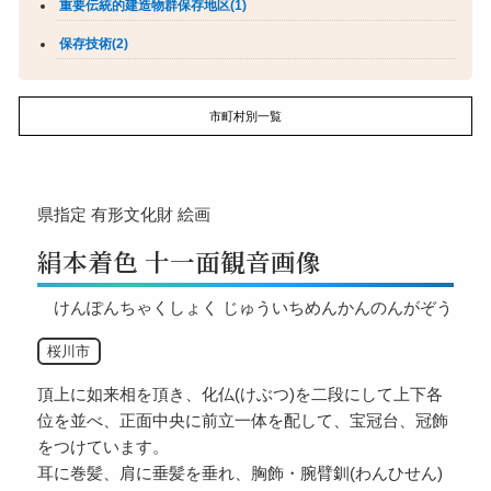
重要伝統的建造物群保存地区(1)
保存技術(2)
市町村別一覧
県指定
有形文化財
絵画
絹本着色 十一面観音画像
けんぽんちゃくしょく じゅういちめんかんのんがぞう
桜川市
頂上に如来相を頂き、化仏(けぶつ)を二段にして上下各
位を並べ、正面中央に前立一体を配して、宝冠台、冠飾
をつけています。
耳に巻髪、肩に垂髪を垂れ、胸飾・腕臂釧(わんひせん)