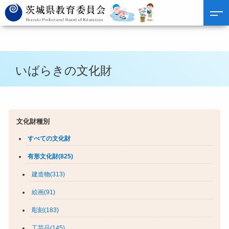
いばらきの文化財
文化財種別
すべての文化財
有形文化財(825)
建造物(313)
絵画(91)
彫刻(183)
工芸品(145)