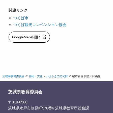
関連リンク
つくば市
つくば観光コンベンション協会
GoogleMapを開く
>
>
茨城県教育委員会
芸術・文化
>
いばらきの文化財
絹本着色 興教大師画像
茨城県教育委員会
〒310-8588
茨城県水戸市笠原町978番6 茨城県教育庁総務課