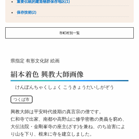
重要伝統的建造物群保存地区(1)
保存技術(2)
市町村別一覧
県指定
有形文化財
絵画
絹本着色 興教大師画像
けんぽんちゃくしょく こうきょうだいしがぞう
つくば市
興教大師は平安時代後期の真言宗の僧です。
仁和寺で出家、南都や高野山に修学密教の奥義を窮め、
大伝法院・金剛峯寺の座主(ざす)を兼ね、のち迫害によ
り山を下り、根来に寺を建立しました。