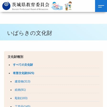
いばらきの文化財
文化財種別
すべての文化財
有形文化財(825)
建造物(313)
絵画(91)
彫刻(183)
工芸品(145)