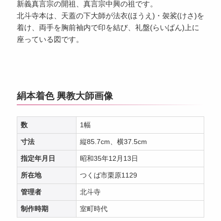
新義真言宗の開祖、真言宗中興の祖です。
北斗寺本は、天蓋の下大師が法衣(ほうえ)・袈裟(けさ)を
着け、両手を胸前袖内で印を結び、礼盤(らいばん)上に
座っている図です。
絹本着色 興教大師画像
数
1幅
寸法
縦85.7cm、横37.5cm
指定年月日
昭和35年12月13日
所在地
つくば市栗原1129
管理者
北斗寺
制作時期
室町時代