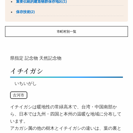
重要伝統的建造物群保存地区(1)
保存技術(2)
市町村別一覧
県指定
記念物
天然記念物
イチイガシ
いちいがし
古河市
イチイガシは暖地性の常緑高木で、台湾・中国南部か
ら、日本では九州・四国と本州の温暖な地域に分布して
います。
アカガシ属の他の樹木とイチイガシの違いは、葉の裏と