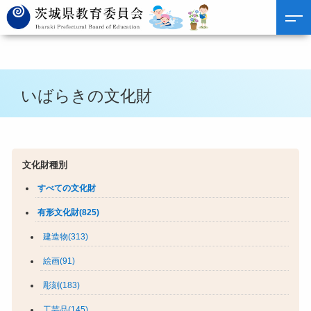
いばらきの文化財
文化財種別
すべての文化財
有形文化財(825)
建造物(313)
絵画(91)
彫刻(183)
工芸品(145)