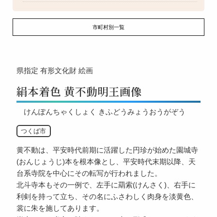
市町村別一覧
県指定
有形文化財
絵画
絹本着色 黄不動明王画像
けんぽんちゃくしょく きふどうみょうおうがぞう
つくば市
黄不動は、平安時代前期に活躍した円珍が始めた園城寺
(おんじょうじ)本を根本像とし、平安時代末期以降、天
台系寺院を中心にその転写が行われました。
北斗寺本もその一例で、左手に羂索(けんさく)、右手に
利剣を持って立ち、その名にふさわしく肉身を淡黄色、
裳に朱を施してあります。