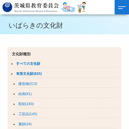
いばらきの文化財
文化財種別
すべての文化財
有形文化財(825)
建造物(313)
絵画(91)
彫刻(183)
工芸品(145)
書跡(34)