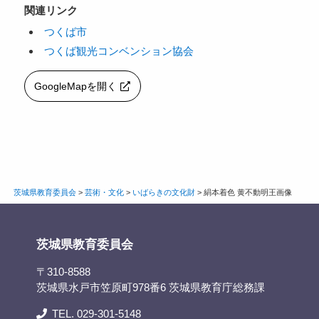
関連リンク
つくば市
つくば観光コンベンション協会
GoogleMapを開く
茨城県教育委員会
>
芸術・文化
>
いばらきの文化財
>
絹本着色 黄不動明王画像
茨城県教育委員会
〒310-8588
茨城県水戸市笠原町978番6 茨城県教育庁総務課
TEL. 029-301-5148