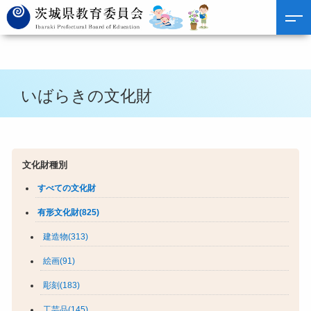
いばらきの文化財
文化財種別
すべての文化財
有形文化財(825)
建造物(313)
絵画(91)
彫刻(183)
工芸品(145)