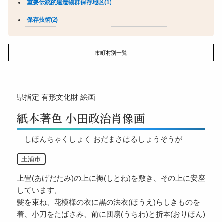
重要伝統的建造物群保存地区(1)
保存技術(2)
市町村別一覧
県指定
有形文化財
絵画
紙本著色 小田政治肖像画
しほんちゃくしょく おだまさはるしょうぞうが
土浦市
上畳(あげだたみ)の上に褥(しとね)を敷き、その上に安座
しています。
髪を束ね、花模様の衣に黒の法衣(ほうえ)らしきものを
着、小刀をたばさみ、前に団扇(うちわ)と折本(おりほん)