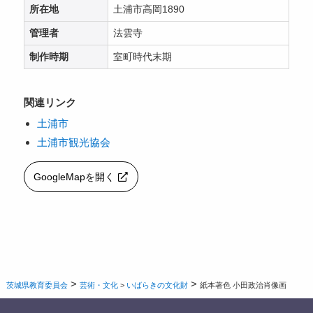
所在地
土浦市高岡1890
管理者
法雲寺
制作時期
室町時代末期
関連リンク
土浦市
土浦市観光協会
GoogleMapを開く
>
>
茨城県教育委員会
芸術・文化
>
いばらきの文化財
紙本著色 小田政治肖像画