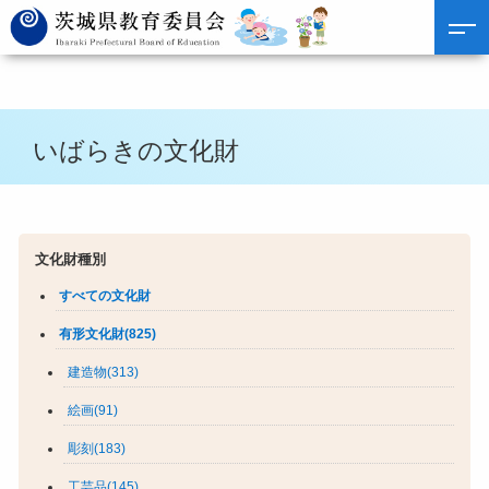
いばらきの文化財
文化財種別
すべての文化財
有形文化財(825)
建造物(313)
絵画(91)
彫刻(183)
工芸品(145)