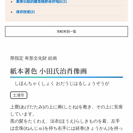
重要伝統的建造物群保存地区(1)
保存技術(2)
市町村別一覧
県指定
有形文化財
絵画
紙本著色 小田氏治肖像画
しほんちゃくしょく おだうじはるしょうぞうが
土浦市
上畳(あげだたみ)の上に褥(しとね)を敷き、その上に安座
しています。
黒の髪をたくわえ、法衣(ほうえ)らしきものを着、左手
は念珠(ねんじゅ)を持ち右手には経巻(きょうかん)を持っ