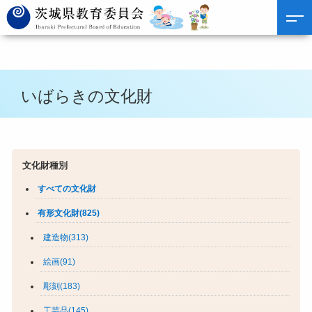
いばらきの文化財
文化財種別
すべての文化財
有形文化財(825)
建造物(313)
絵画(91)
彫刻(183)
工芸品(145)