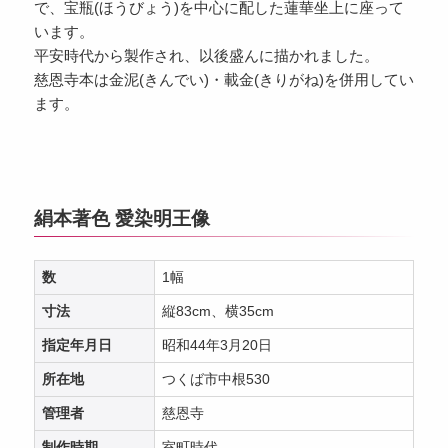
で、宝瓶(ほうびょう)を中心に配した蓮華坐上に座って
います。
平安時代から製作され、以後盛んに描かれました。
慈恩寺本は金泥(きんでい)・載金(きりがね)を併用してい
ます。
絹本著色 愛染明王像
数
1幅
寸法
縦83cm、横35cm
指定年月日
昭和44年3月20日
所在地
つくば市中根530
管理者
慈恩寺
制作時期
室町時代