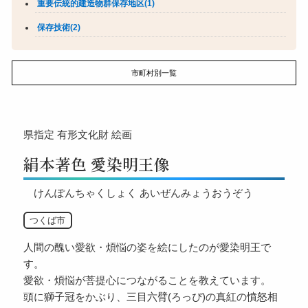
重要伝統的建造物群保存地区(1)
保存技術(2)
市町村別一覧
県指定
有形文化財
絵画
絹本著色 愛染明王像
けんぽんちゃくしょく あいぜんみょうおうぞう
つくば市
人間の醜い愛欲・煩悩の姿を絵にしたのが愛染明王で
す。
愛欲・煩悩が菩提心につながることを教えています。
頭に獅子冠をかぶり、三目六臂(ろっぴ)の真紅の憤怒相