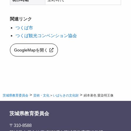
関連リンク
つくば市
つくば観光コンベンション協会
GoogleMapを開く
>
>
茨城県教育委員会
芸術・文化
>
いばらきの文化財
絹本著色 愛染明王像
茨城県教育委員会
〒310-8588