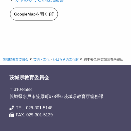
GoogleMapを開く
>
>
茨城県教育委員会
芸術・文化
>
いばらきの文化財
絹本著色 阿弥陀三尊来迎仏
茨城県教育委員会
〒310-8588
茨城県水戸市笠原町978番6 茨城県教育庁総務課
TEL. 029-301-5148
FAX. 029-301-5139