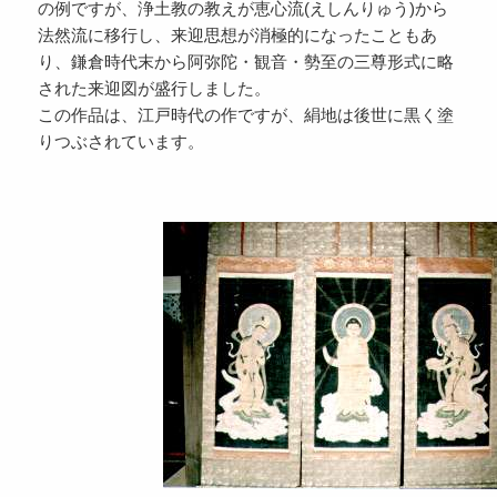
の例ですが、浄土教の教えが恵心流(えしんりゅう)から
法然流に移行し、来迎思想が消極的になったこともあ
り、鎌倉時代末から阿弥陀・観音・勢至の三尊形式に略
された来迎図が盛行しました。
この作品は、江戸時代の作ですが、絹地は後世に黒く塗
りつぶされています。