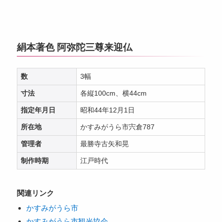
絹本著色 阿弥陀三尊来迎仏
数
3幅
寸法
各縦100cm、横44cm
指定年月日
昭和44年12月1日
所在地
かすみがうら市宍倉787
管理者
最勝寺古矢和晃
制作時期
江戸時代
関連リンク
かすみがうら市
かすみがうら市観光協会