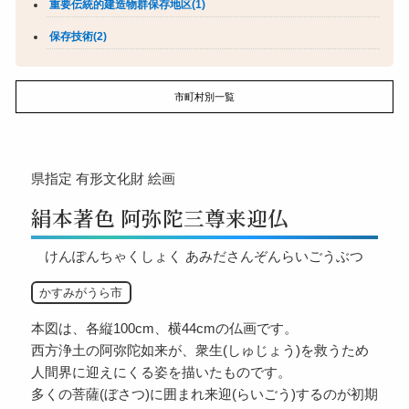
重要伝統的建造物群保存地区(1)
保存技術(2)
市町村別一覧
県指定
有形文化財
絵画
絹本著色 阿弥陀三尊来迎仏
けんぽんちゃくしょく あみださんぞんらいごうぶつ
かすみがうら市
本図は、各縦100cm、横44cmの仏画です。
西方浄土の阿弥陀如来が、衆生(しゅじょう)を救うため
人間界に迎えにくる姿を描いたものです。
多くの菩薩(ぼさつ)に囲まれ来迎(らいごう)するのが初期