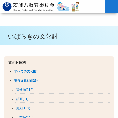
いばらきの文化財
文化財種別
すべての文化財
有形文化財(825)
建造物(313)
絵画(91)
彫刻(183)
工芸品(145)