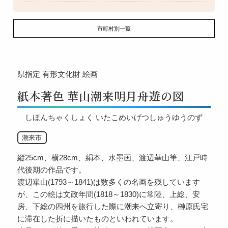
市町村別一覧
県指定
有形文化財
絵画
紙本著色 華山潮来明月舟遊の図
しほんちゃくしょく いたこめいげつしゅうゆうのず
潮来市
縦25cm、横28cm、絹本、水墨画、渡辺華山筆、江戸時
代後期の作品です。
渡辺崋山(1793～1841)は数多くの名画を残しています
が、この絵は文政年間(1818～1830)に常陸、上総、安
房、下総の四州を旅行した際に潮来へ立寄り、榊原氏宅
に滞在した折に描いたものといわれています。