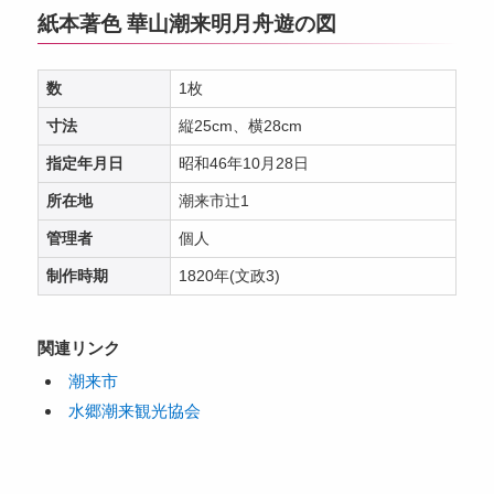
紙本著色 華山潮来明月舟遊の図
数
1枚
寸法
縦25cm、横28cm
指定年月日
昭和46年10月28日
所在地
潮来市辻1
管理者
個人
制作時期
1820年(文政3)
関連リンク
潮来市
水郷潮来観光協会