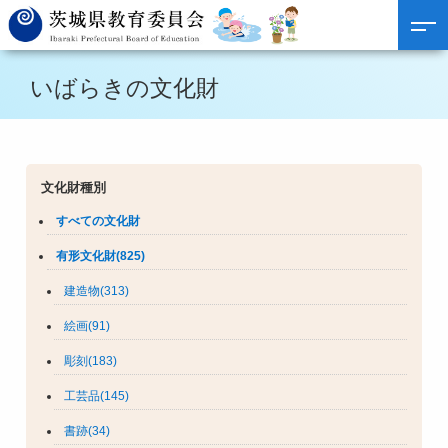
いばらきの文化財
文化財種別
すべての文化財
有形文化財(825)
建造物(313)
絵画(91)
彫刻(183)
工芸品(145)
書跡(34)