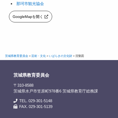
那珂市観光協会
GoogleMapを開く
茨城県教育委員会
>
芸術・文化
>
いばらきの文化財
>
涅槃図
茨城県教育委員会
〒310-8588
茨城県水戸市笠原町978番6 茨城県教育庁総務課
TEL. 029-301-5148
FAX. 029-301-5139