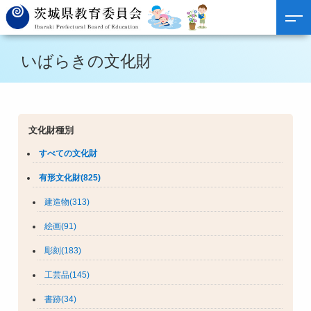
いばらきの文化財
文化財種別
すべての文化財
有形文化財(825)
建造物(313)
絵画(91)
彫刻(183)
工芸品(145)
書跡(34)