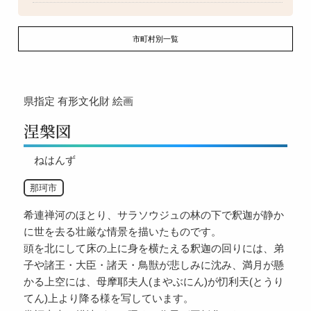
市町村別一覧
県指定
有形文化財
絵画
涅槃図
ねはんず
那珂市
希連禅河のほとり、サラソウジュの林の下で釈迦が静か
に世を去る壮厳な情景を描いたものです。
頭を北にして床の上に身を横たえる釈迦の回りには、弟
子や諸王・大臣・諸天・鳥獣が悲しみに沈み、満月が懸
かる上空には、母摩耶夫人(まやぶにん)が忉利天(とうり
てん)上より降る様を写しています。