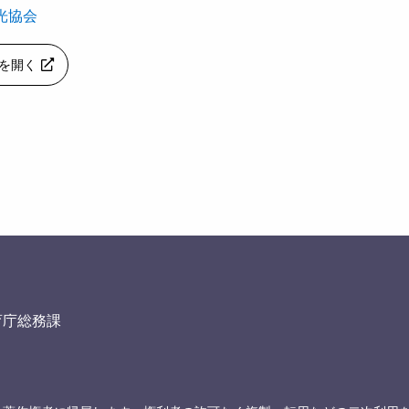
光協会
apを開く
育庁総務課