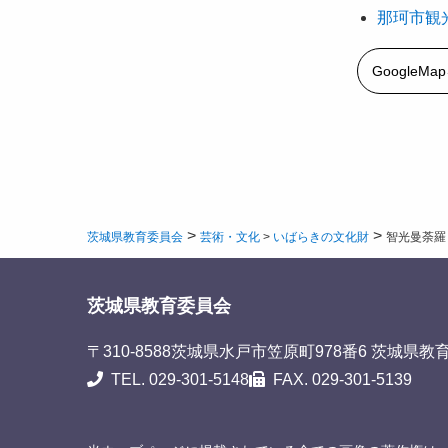
那珂市観
GoogleM
>
>
茨城県教育委員会
芸術・文化
>
いばらきの文化財
智光曼荼羅
茨城県教育委員会
〒310-8588
茨城県水戸市笠原町978番6 茨城県教
TEL. 029-301-5148
FAX. 029-301-5139