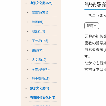
智光曼
有形文化財(825)
建造物(313)
ちこうま
絵画(91)
那珂市
彫刻(183)
元興の祖智
工芸品(145)
密教の曼荼
当麻曼荼羅
書跡(34)
す。
古文書(10)
なかでも智
考古資料(35)
常福寺本は江
歴史資料(15)
無形文化財(5)
有形民俗文化財(9)