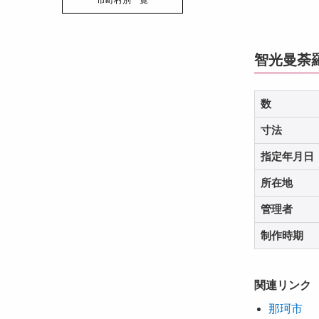
市町村別一覧
智光曼荼
数
寸法
指定年月日
所在地
管理者
制作時期
関連リンク
那珂市