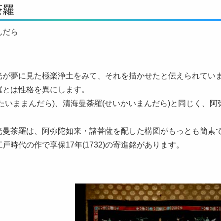
荼羅
んだら
光が夢に見た極楽浄土をみて、それを描かせたと伝えられてい
羅とは性格を異にします。
(たいままんだら)、清海曼荼羅(せいかいまんだら)と同じく、
光曼茶羅は、阿弥陀如来・諸菩薩を配した構図がもっとも簡素
戸時代の作で享保17年(1732)の寄進銘があります。