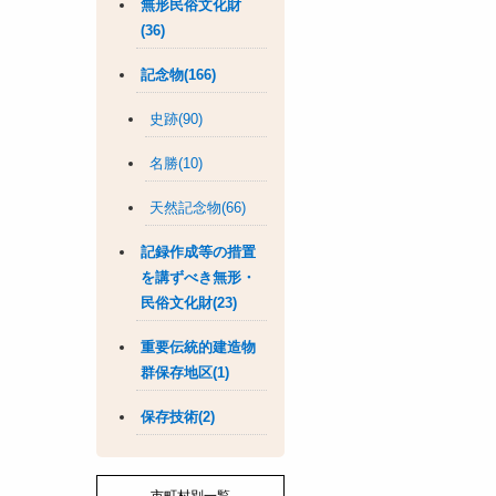
無形民俗文化財
(36)
記念物(166)
史跡(90)
名勝(10)
天然記念物(66)
記録作成等の措置
を講ずべき無形・
民俗文化財(23)
重要伝統的建造物
群保存地区(1)
保存技術(2)