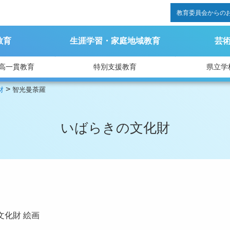
教育委員会からの
教育
生涯学習・家庭地域教育
芸
高一貫教育
特別支援教育
県立学
>
財
智光曼荼羅
いばらきの文化財
文化財
絵画