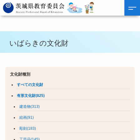
いばらきの文化財
文化財種別
すべての文化財
有形文化財(825)
建造物(313)
絵画(91)
彫刻(183)
工芸品(145)