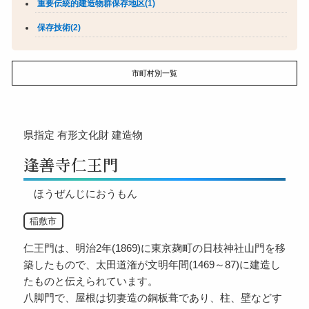
重要伝統的建造物群保存地区(1)
保存技術(2)
市町村別一覧
県指定
有形文化財
建造物
逢善寺仁王門
ほうぜんじにおうもん
稲敷市
仁王門は、明治2年(1869)に東京麹町の日枝神社山門を移
築したもので、太田道潅が文明年間(1469～87)に建造し
たものと伝えられています。
八脚門で、屋根は切妻造の銅板葺であり、柱、壁などす