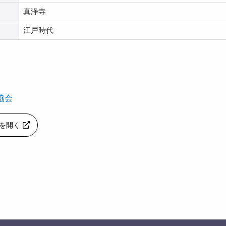
真浄寺
江戸時代
協会
apを開く