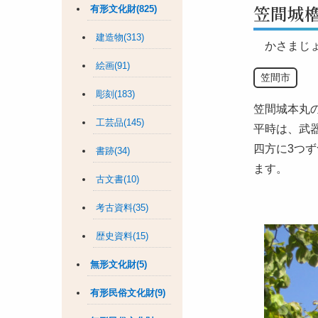
笠間城
有形文化財(825)
建造物(313)
かさまじ
絵画(91)
笠間市
彫刻(183)
笠間城本丸の
工芸品(145)
平時は、武
四方に3つ
書跡(34)
ます。
古文書(10)
考古資料(35)
歴史資料(15)
無形文化財(5)
有形民俗文化財(9)