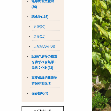
無形民俗文化財
(36)
記念物(166)
史跡(90)
名勝(10)
天然記念物(66)
記録作成等の措置
を講ずべき無形・
民俗文化財(23)
重要伝統的建造物
群保存地区(1)
保存技術(2)