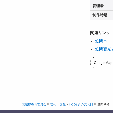
管理者
制作時期
関連リンク
笠間市
笠間観光
GoogleM
>
>
茨城県教育委員会
芸術・文化
>
いばらきの文化財
笠間城櫓