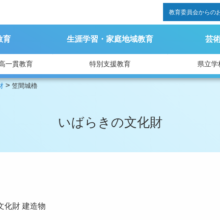
教育委員会からの
教育
生涯学習・家庭地域教育
芸
高一貫教育
特別支援教育
県立学
>
財
笠間城櫓
いばらきの文化財
文化財
建造物