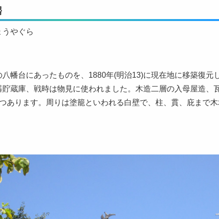
櫓
ょうやぐら
八幡台にあったものを、1880年(明治13)に現在地に移築復元
器貯蔵庫、戦時は物見に使われました。木造二層の入母屋造、
ずつあります。周りは塗籠といわれる白壁で、柱、貫、庇まで