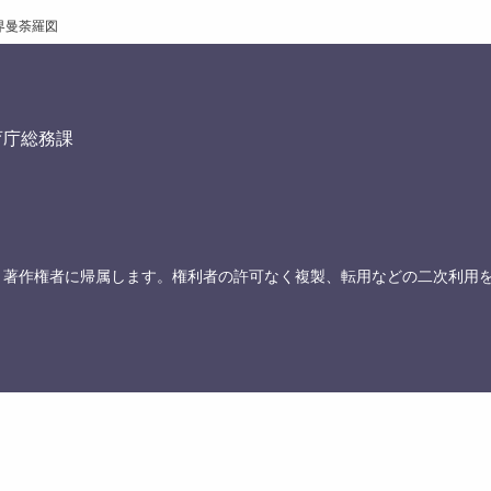
界曼荼羅図
育庁総務課
、著作権者に帰属します。権利者の許可なく複製、転用などの二次利用