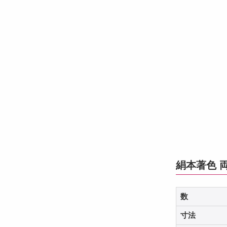
絹本著色 
数
寸法