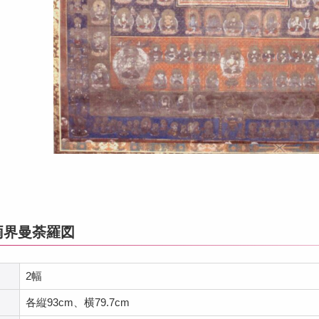
両界曼荼羅図
2幅
各縦93cm、横79.7cm