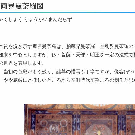
 両界曼荼羅図
ゃくしょく りょうかいまんだらず
本質を説き示す両界曼荼羅は、胎蔵界曼荼羅、金剛界曼荼羅の
如来を中心としますが、仏・菩薩・天部・明王を一定の法式で
の世界を表現します。
、当初の色彩がよく残り、諸尊の描写も丁寧ですが、像容(ぞう
、やや威厳にとぼしいところから室町時代前期ころの制作と思