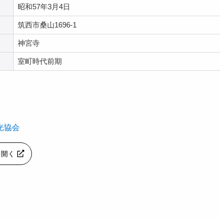
昭和57年3月4日
筑西市桑山1696‐1
神宮寺
室町時代前期
光協会
pを開く