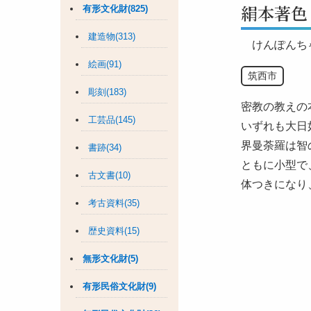
絹本著色
有形文化財(825)
建造物(313)
けんぽんち
絵画(91)
筑西市
彫刻(183)
密教の教えの
工芸品(145)
いずれも大日
界曼荼羅は智
書跡(34)
ともに小型で
古文書(10)
体つきになり
考古資料(35)
歴史資料(15)
無形文化財(5)
有形民俗文化財(9)