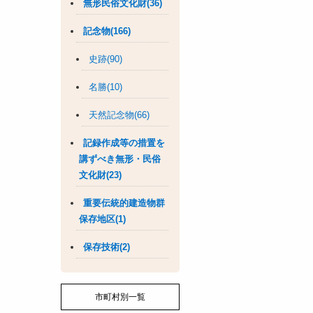
無形民俗文化財(36)
記念物(166)
史跡(90)
名勝(10)
天然記念物(66)
記録作成等の措置を
講ずべき無形・民俗
文化財(23)
重要伝統的建造物群
保存地区(1)
保存技術(2)
市町村別一覧