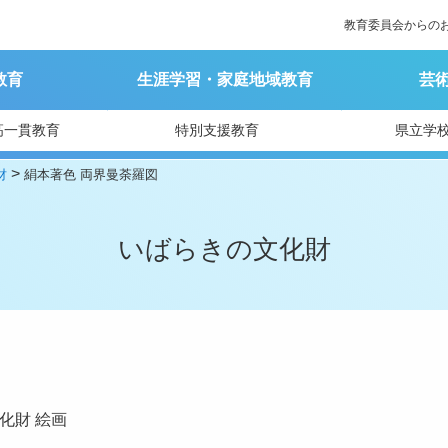
教育委員会からの
教育
生涯学習・家庭地域教育
芸
高一貫教育
特別支援教育
県立学
>
財
絹本著色 両界曼荼羅図
いばらきの文化財
化財
絵画