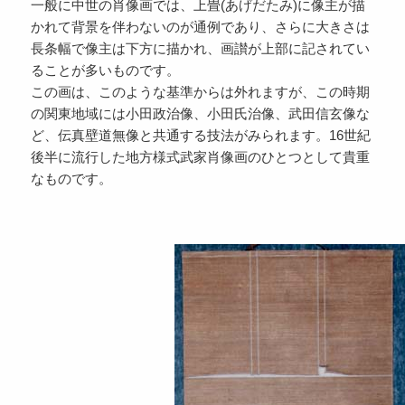
一般に中世の肖像画では、上畳(あげだたみ)に像主が描
かれて背景を伴わないのが通例であり、さらに大きさは
長条幅で像主は下方に描かれ、画讃が上部に記されてい
ることが多いものです。
この画は、このような基準からは外れますが、この時期
の関東地域には小田政治像、小田氏治像、武田信玄像な
ど、伝真壁道無像と共通する技法がみられます。16世紀
後半に流行した地方様式武家肖像画のひとつとして貴重
なものです。