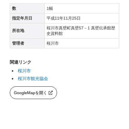
数
1幅
指定年月日
平成11年11月25日
桜川市真壁町真壁57－1 真壁伝承館歴
所在地
史資料館
管理者
桜川市
関連リンク
桜川市
桜川市観光協会
GoogleMapを開く