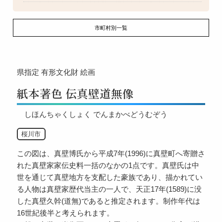
市町村別一覧
県指定
有形文化財
絵画
紙本著色 伝真壁道無像
しほんちゃくしょく でんまかべどうむぞう
桜川市
この図は、真壁博氏から平成7年(1996)に真壁町へ寄贈さ
れた真壁家家伝史料一括のなかの1点です。真壁氏は中
世を通じて真壁地方を支配した豪族であり、描かれてい
る人物は真壁家歴代当主の一人で、天正17年(1589)に没
した真壁久幹(道無)であると推定されます。制作年代は
16世紀後半と考えられます。