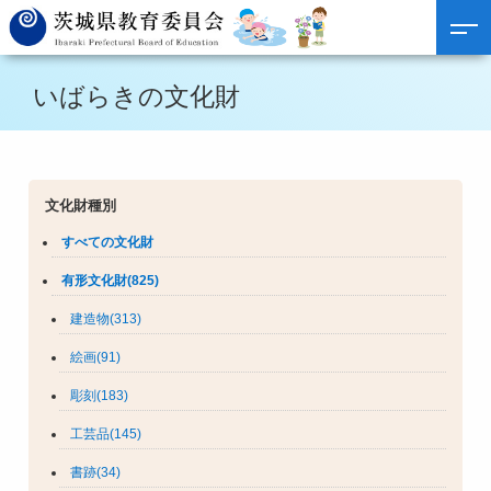
いばらきの文化財
文化財種別
すべての文化財
有形文化財(825)
建造物(313)
絵画(91)
彫刻(183)
工芸品(145)
書跡(34)