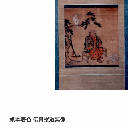
紙本著色 伝真壁道無像