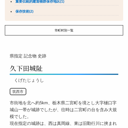
重要伝統的建造物群保存地区(1)
保存技術(2)
市町村別一覧
県指定
記念物
史跡
久下田城阯
くげたじょうし
筑西市
市街地を北へ約5km、栃木県二宮町を境とし大字樋口字
城山一帯が城跡でしたが、往時は二宮町の台を含み大規
模でした。
現在指定の城跡は、西は真岡線、東は旧勤行川に挾まれ