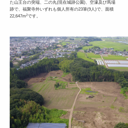
た山王台の突端、二の丸(現在城跡公園)、空濠及び馬場
跡で、福聚寺外いずれも個人所有の23筆(9人)で、面積
2
22,647m
です。