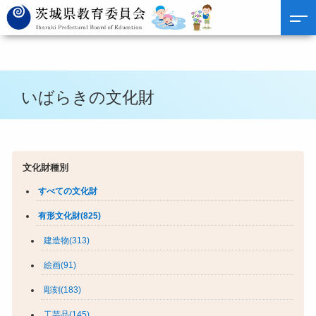
いばらきの文化財
文化財種別
すべての文化財
有形文化財(825)
建造物(313)
絵画(91)
彫刻(183)
工芸品(145)