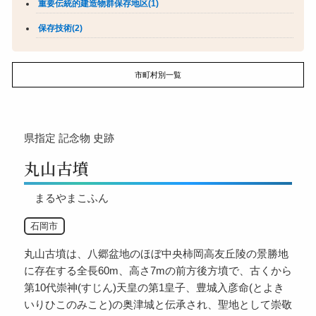
重要伝統的建造物群保存地区(1)
保存技術(2)
市町村別一覧
県指定
記念物
史跡
丸山古墳
まるやまこふん
石岡市
丸山古墳は、八郷盆地のほぼ中央柿岡高友丘陵の景勝地
に存在する全長60m、高さ7mの前方後方墳で、古くから
第10代崇神(すじん)天皇の第1皇子、豊城入彦命(とよき
いりひこのみこと)の奥津城と伝承され、聖地として崇敬