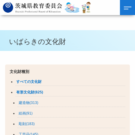
いばらきの文化財
文化財種別
すべての文化財
有形文化財(825)
建造物(313)
絵画(91)
彫刻(183)
工芸品(145)