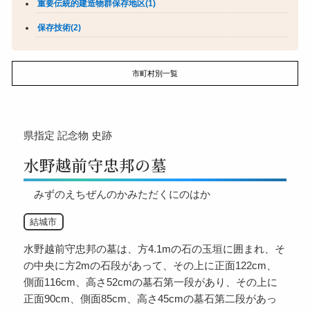
重要伝統的建造物群保存地区(1)
保存技術(2)
市町村別一覧
県指定
記念物
史跡
水野越前守忠邦の墓
みずのえちぜんのかみただくにのはか
結城市
水野越前守忠邦の墓は、方4.1mの石の玉垣に囲まれ、そ
の中央に方2mの石段があって、その上に正面122cm、
側面116cm、高さ52cmの墓石第一段があり、その上に
正面90cm、側面85cm、高さ45cmの墓石第二段があっ