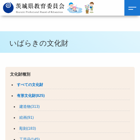
いばらきの文化財
文化財種別
すべての文化財
有形文化財(825)
建造物(313)
絵画(91)
彫刻(183)
工芸品(145)