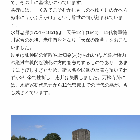
て、その上に墓碑がのっています。
墓碑には、「くみてこそむかしもしのへゆく川のかへら
ぬ水にうかふ月かけ」という辞世の句が刻まれていま
す。
水野忠邦(1794～1851)は、天保12年(1841)、11代将軍徳
川家斉の死後、老中首座となり「天保の改革」をおこな
いました。
改革は株仲間の解散や上知令(あげちれい)など幕府権力
の絶対主義的な強化の方向を志向するものであり、あま
りにきびしすぎたため、諸大名や民衆の反発を招いてわ
ずか2年余で挫折し、忠邦は失脚しました。万松寺跡に
は、水野家初代忠元から11代忠邦までの歴代の墓が、今
も残されています。