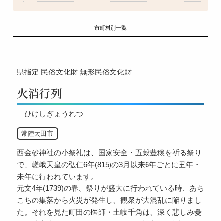
市町村別一覧
県指定
民俗文化財
無形民俗文化財
火消行列
ひけしぎょうれつ
常陸太田市
西金砂神社の小祭礼は、国家安全・五穀豊穣を祈る祭り
で、嵯峨天皇の弘仁6年(815)の3月以来6年ごとに丑年・
未年に行われています。
元文4年(1739)の春、祭りが盛大に行われている時、あち
こちの集落から火災が発生し、観衆が大混乱に陥りまし
た。それを見た町田の医師・土岐千角は、深く悲しみ憂