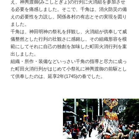
え、神輿渡御(みこしとぎょ)の行列に火消組を参加させ
る必要を痛感しました。そこで、千角は、消火防災の備
えの必要性を力説し、関係各村の有志とその実現を図り
ました。
千角は、神田明神の祭礼を拝観し、火消組が供奉して威
儀整然とした行列の壮観さに感銘し、その組織形容を模
範にしてそれに自己の独創を加味した町田火消行列を案
出しました。
組織・所作・装備などいっさい千角の指導と尽力に成っ
た町田火消行列がはじめて小祭礼に神輿渡御の前駆とし
て供奉したのは、延享2年(1745)の春でした。