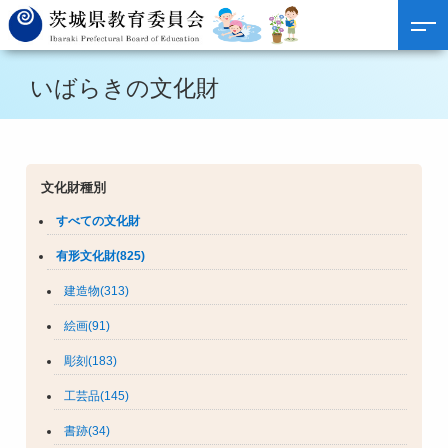
いばらきの文化財
文化財種別
すべての文化財
有形文化財(825)
建造物(313)
絵画(91)
彫刻(183)
工芸品(145)
書跡(34)