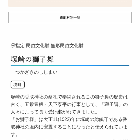
市町村別一覧
県指定
民俗文化財
無形民俗文化財
塚崎の獅子舞
つかざきのししまい
境町
塚崎の香取神社の祭礼で奉納されるこの獅子舞の歴史は
古く、五穀豊穣・天下泰平の行事として、「獅子講」の
人々によって長く受け継がれてきました。
「お獅子様」は大正11(1922)年に塚崎の総鎮守である香
取神社の境内に安置することになったと伝えられていま
す。