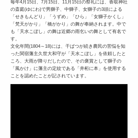
毎年4月15日、7月15日、11月15日の祭礼には、香取神社
の斎庭(ゆにわ)で男獅子、中獅子、女獅子の3頭による
「せきもんどり」「うずめ」「ひら」「女獅子かくし」
「梵天がかり」「橋がかり」の舞が奉納されます。中で
も「天水こぼし」の舞は近郷の雨乞いの舞として有名で
す。
文化年間(1804～18)には、干ばつが続き農民の苦悩を知
った関宿藩主久世大和守が「天水こぼし」を依頼したと
ころ、大雨が降りだしたので、その褒賞として獅子の
「風かけ」に藩主の定紋である「井桁に本」を使用する
ことを認めたことが記されています。