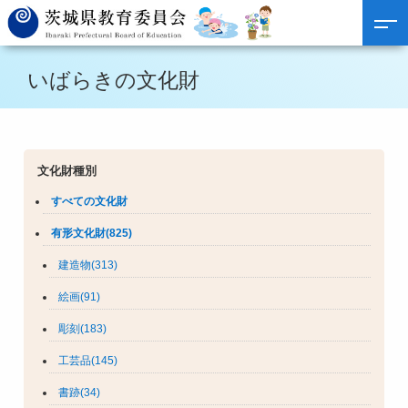
いばらきの文化財
文化財種別
すべての文化財
有形文化財(825)
建造物(313)
絵画(91)
彫刻(183)
工芸品(145)
書跡(34)