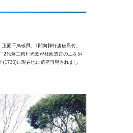
、正面千鳥破風、1間向拝軒唐破風付。
)に水戸2代藩主徳川光圀が社殿造営の工を起
(1730)に現在地に還座再興されまし