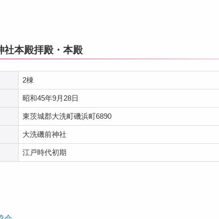
神社本殿拝殿・本殿
2棟
昭和45年9月28日
東茨城郡大洗町磯浜町6890
大洗磯前神社
江戸時代初期
協会