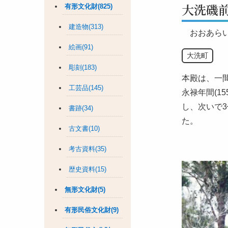
大洗磯
有形文化財(825)
建造物(313)
おおあら
絵画(91)
大洗町
彫刻(183)
本殿は、一
工芸品(145)
永禄年間(1
し、次いで3
書跡(34)
た。
古文書(10)
考古資料(35)
歴史資料(15)
無形文化財(5)
有形民俗文化財(9)