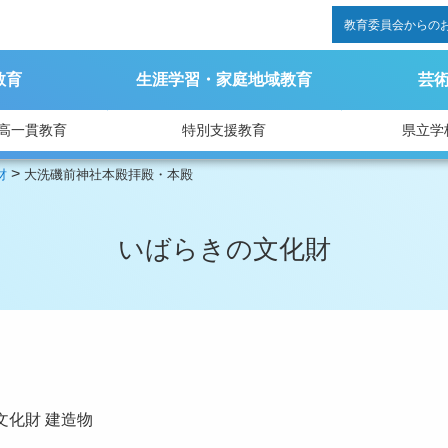
教育委員会からの
教育
生涯学習・家庭地域教育
芸
高一貫教育
特別支援教育
県立学
>
財
大洗磯前神社本殿拝殿・本殿
いばらきの文化財
文化財
建造物