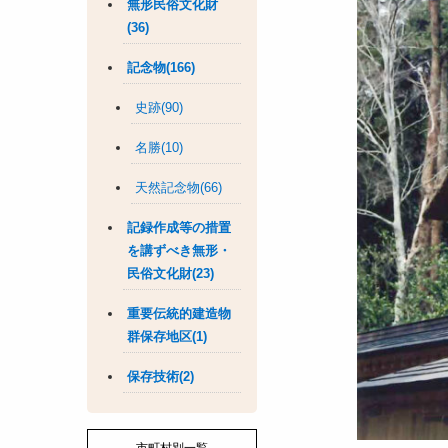
無形民俗文化財
(36)
記念物(166)
史跡(90)
名勝(10)
天然記念物(66)
記録作成等の措置
を講ずべき無形・
民俗文化財(23)
重要伝統的建造物
群保存地区(1)
保存技術(2)