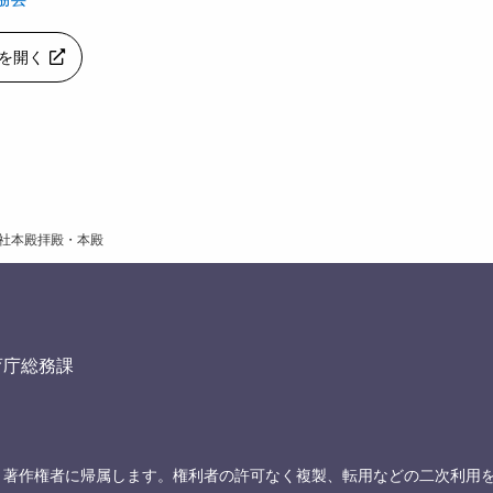
apを開く
社本殿拝殿・本殿
育庁総務課
、著作権者に帰属します。権利者の許可なく複製、転用などの二次利用