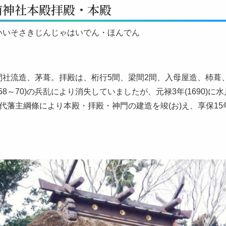
前神社本殿拝殿・本殿
いいそさきじんじゃはいでん・ほんでん
間社流造、茅葺。拝殿は、桁行5間、梁間2間、入母屋造、杮葺
558～70)の兵乱により消失していましたが、元禄3年(1690
代藩主綱條により本殿・拝殿・神門の建造を竣(お)え、享保15年