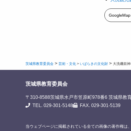
GoogleM
>
>
茨城県教育委員会
芸術・文化
>
いばらきの文化財
大洗磯前神
茨城県教育委員会
〒310-8588
茨城県水戸市笠原町978番6 茨城県教
TEL. 029-301-5148
FAX. 029-301-5139
当ウェブページに掲載されている全ての画像の著作権は