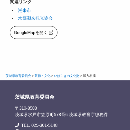
関連リンク
潮来市
水郷潮来観光協会
GoogleMapを開く
茨城県教育委員会
>
芸術・文化
>
いばらきの文化財
>
延方相撲
茨城県教育委員会
〒310-8588
茨城県水戸市笠原町978番6 茨城県教育庁総務課
TEL. 029-301-5148