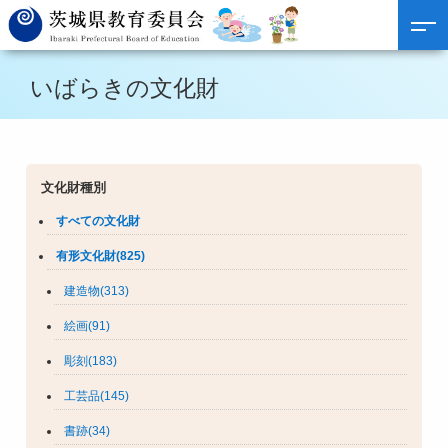
いばらきの文化財
文化財種別
すべての文化財
有形文化財(825)
建造物(313)
絵画(91)
彫刻(183)
工芸品(145)
書跡(34)