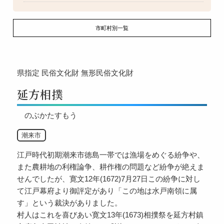
市町村別一覧
県指定
民俗文化財
無形民俗文化財
延方相撲
のぶかたすもう
潮来市
江戸時代初期潮来市徳島一帯では漁場をめぐる紛争や、
また農耕地の利権論争、耕作権の問題など紛争が絶えま
せんでしたが、寛文12年(1672)7月27日この紛争に対し
て江戸幕府より御評定があり「この地は水戸南領に属
す」という裁決がありました。
村人はこれを喜びあい寛文13年(1673)相撲祭を延方村鎮