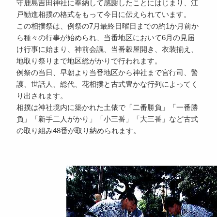
守鹿島吉田神社に奉納して感謝したことにはじまり、江
戸勧進相撲の格式をもって今日に伝えられています。
この相撲祭は、例祭の7月最終日曜日までの約1か月前か
ら種々の行事が始められ、当番地区において6月の見届
け行事に始まり、神前会議、当番穀屋開き、衣装揃え、
地取り祭りまで地区総がかりで行われます。
例祭の当日、早朝より当番地区から神社まで宮行司、警
護、世話人、総代、花相撲と古式豊かな行列によってく
り出されます。
相撲は神社境内に築かれた土俵で「二番勝負」「一番勝
負」「新手二人がかり」「小三番」「大三番」など古式
の取り組み48番が取り納められます。