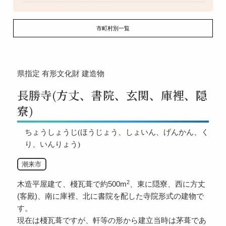
市町村別一覧
県指定
有形文化財
建造物
長勝寺(方丈、書院、玄関、庫裡、隠
寮)
ちょうしょうじ(ほうじょう、しょいん、げんかん、く
り、いんりょう)
潮来市
2
木造平屋建て、棧瓦葺で約500m
、東に隠寮、西に方丈
(客殿)、南に庫裡、北に書院を配した寺院形式の建物で
す。
現在は棧瓦葺ですが、軒等の形から建立当時は茅葺であ