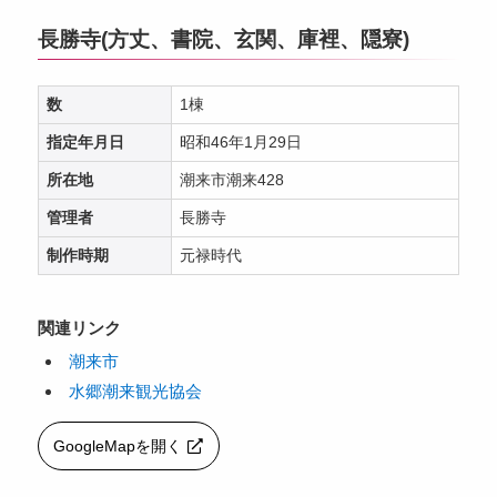
長勝寺(方丈、書院、玄関、庫裡、隠寮)
数
1棟
指定年月日
昭和46年1月29日
所在地
潮来市潮来428
管理者
長勝寺
制作時期
元禄時代
関連リンク
潮来市
水郷潮来観光協会
GoogleMapを開く