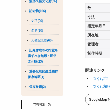
無形民俗文化財(36)
数
記念物(166)
寸法
史跡(90)
指定年月日
名勝(10)
所在地
天然記念物(66)
管理者
記録作成等の措置を
制作時期
講ずべき無形・民俗
文化財(23)
関連リンク
重要伝統的建造物群
保存地区(1)
つくば市
つくば観
保存技術(2)
GoogleMa
市町村別一覧