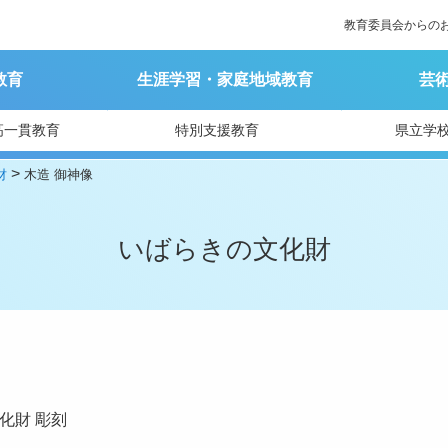
教育委員会からの
教育
生涯学習・家庭地域教育
芸
高一貫教育
特別支援教育
県立学
>
財
木造 御神像
いばらきの文化財
化財
彫刻