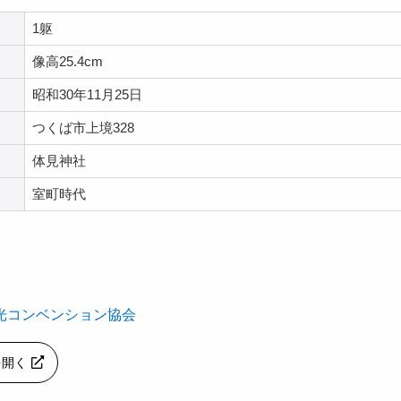
1躯
像高25.4cm
昭和30年11月25日
つくば市上境328
体見神社
室町時代
光コンベンション協会
pを開く