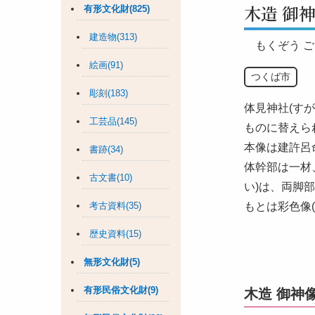
木造 御
有形文化財(825)
建造物(313)
もくぞう 
絵画(91)
つくば市
彫刻(183)
体見神社(す
工芸品(145)
ものに替えら
本像は建許呂
書跡(34)
体幹部は一材
古文書(10)
い)は、両脚
考古資料(35)
もとは彩色像
歴史資料(15)
無形文化財(5)
有形民俗文化財(9)
木造 御神