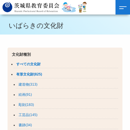
いばらきの文化財
文化財種別
すべての文化財
有形文化財(825)
建造物(313)
絵画(91)
彫刻(183)
工芸品(145)
書跡(34)