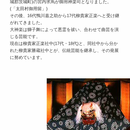
城郡茨城町)の宮内求馬が御用神楽司となりました。
(「太田村御用留」)
その後、16代鴨川嘉之助から17代柳貴家正楽へと受け継
がれてきました。
大神楽は獅子舞によって悪霊を祓い、合わせて曲芸を演
じる芸能です。
現在は柳貴家正楽社中(17代・18代)と、同社中から分か
れた柳貴家勝蔵社中とが、伝統芸能を継承し、その発展
に努めています。