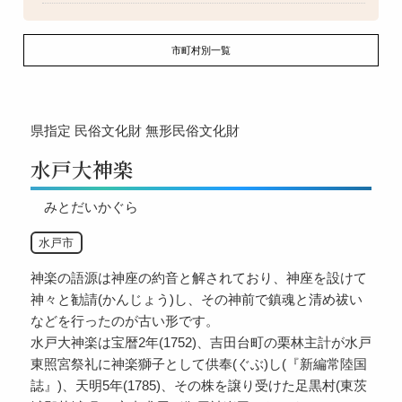
市町村別一覧
県指定
民俗文化財
無形民俗文化財
水戸大神楽
みとだいかぐら
水戸市
神楽の語源は神座の約音と解されており、神座を設けて
神々と勧請(かんじょう)し、その神前で鎮魂と清め祓い
などを行ったのが古い形です。
水戸大神楽は宝暦2年(1752)、吉田台町の栗林主計が水戸
東照宮祭礼に神楽獅子として供奉(ぐぶ)し(『新編常陸国
誌』)、天明5年(1785)、その株を譲り受けた足黒村(東茨