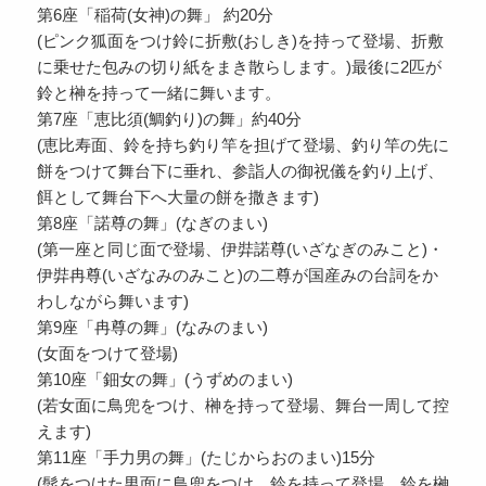
第6座「稲荷(女神)の舞」 約20分
(ピンク狐面をつけ鈴に折敷(おしき)を持って登場、折敷
に乗せた包みの切り紙をまき散らします。)最後に2匹が
鈴と榊を持って一緒に舞います。
第7座「恵比須(鯛釣り)の舞」約40分
(恵比寿面、鈴を持ち釣り竿を担げて登場、釣り竿の先に
餅をつけて舞台下に垂れ、参詣人の御祝儀を釣り上げ、
餌として舞台下へ大量の餅を撒きます)
第8座「諾尊の舞」(なぎのまい)
(第一座と同じ面で登場、伊弉諾尊(いざなぎのみこと)・
伊弉冉尊(いざなみのみこと)の二尊が国産みの台詞をか
わしながら舞います)
第9座「冉尊の舞」(なみのまい)
(女面をつけて登場)
第10座「鈿女の舞」(うずめのまい)
(若女面に鳥兜をつけ、榊を持って登場、舞台一周して控
えます)
第11座「手力男の舞」(たじからおのまい)15分
(髭をつけた男面に鳥兜をつけ、鈴を持って登場、鈴を榊