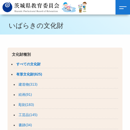
いばらきの文化財
文化財種別
すべての文化財
有形文化財(825)
建造物(313)
絵画(91)
彫刻(183)
工芸品(145)
書跡(34)