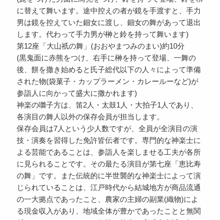
に替えて舞います。途中控えの者が鏡を手渡すと、手力
男は鏡を控えていた鈿女に渡し、鈿女の舞があって退出
します。代わって手力男が榊と鈴を持って舞います)
第12座「大山祇の舞」(おおやまつみのまい)約10分
(黒鬼面に赤熊をつけ、右手に榊を持って登場、一舞の
後、餅を撒き始めると氏子総代以下の人々によって準備
された物(袋菓子・カップラーメン・カレールーなど)が
参詣人に向かって盛大に撒かれます)
神楽の囃子方は、笛2人・太鼓1人・大拍子1人であり、
各演目の舞人以外の保存会員が担当します。
保存会員は7人という少人数ですが、全員が全演目の演
技・演奏を習得した免許皆伝者です。専門的な神楽士に
よる芸能であることは、参詣人を楽しませる工夫が各所
に見られることです。その最たる演目が第七座「恵比寿
の舞」です。また伝統的に半世襲的な神楽士によって演
じられていることは、江戸時代から結城地方が商品流通
の一大拠点であったこと、農家の主婦の副業(織物)によ
る現金収入があり、地域全体が豊かであったことと無関