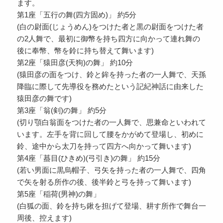
ます。
第1座「五行の舞(四方固め)」 約5分
(白の尉面(じょうめん)をつけた者と黒の尉面をつけた者
の2人舞で、最初に御幣を持ち四方に向かって連れ舞の
後に奉幣、幣を鈴に持ち替えて舞います)
第2座「猿田彦(天狗)の舞」 約10分
(猿田彦の面をつけ、鈴と鉾を持った者の一人舞で、天孫
降臨に際して先導役を務めたという記紀神話に由来した
猿田彦の舞です)
第3座「翁(剣)の舞」 約5分
(切り顎白翁面をつけた者の一人舞で、思兼命といわれて
います。左手を背に回して腰をかがめて登場し、初めに
鈴、途中から太刀を持って四方へ向かって舞います)
第4座「蟇目(ひきめ)(弓引き)の舞」 約15分
(若い男面に黒烏帽子、弓矢を持った者の一人舞で、四角
で矢を射る所作の後、後半鈴と弓を持って舞います)
第5座「稲荷(男神)の舞」
(白狐の面、鈴を持ち鍬を担げて登場、耕す所作で舞台一
周後、控えます)