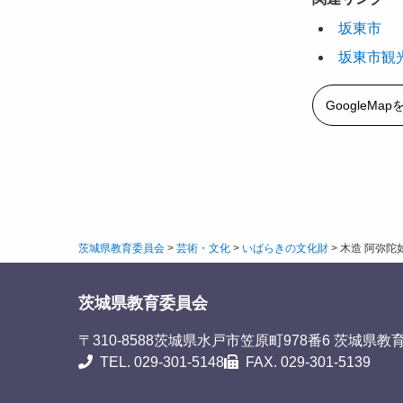
坂東市
坂東市観
GoogleMa
茨城県教育委員会
>
芸術・文化
>
いばらきの文化財
>
木造 阿弥陀
茨城県教育委員会
〒310-8588
茨城県水戸市笠原町978番6 茨城県教
TEL. 029-301-5148
FAX. 029-301-5139