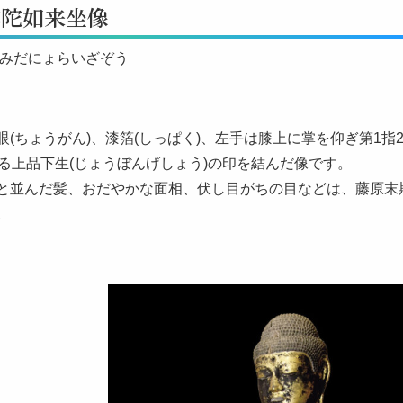
弥陀如来坐像
あみだにょらいざぞう
眼(ちょうがん)、漆箔(しっぱく)、左手は膝上に掌を仰ぎ第1
捻る上品下生(じょうぼんげしょう)の印を結んだ像です。
と並んだ髪、おだやかな面相、伏し目がちの目などは、藤原末期
。