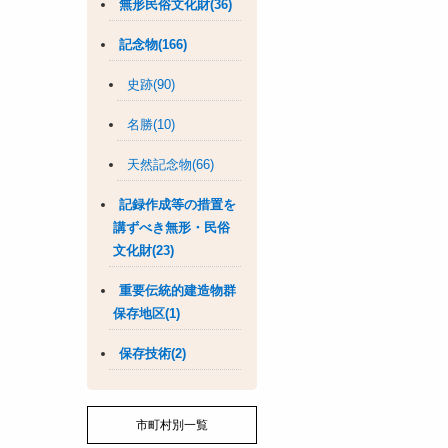
無形民俗文化財(36)
記念物(166)
史跡(90)
名勝(10)
天然記念物(66)
記録作成等の措置を
講ずべき無形・民俗
文化財(23)
重要伝統的建造物群
保存地区(1)
保存技術(2)
市町村別一覧