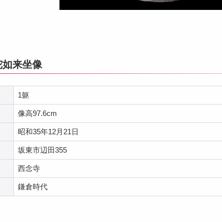
陀如来坐像
1躯
像高97.6cm
昭和35年12月21日
坂東市辺田355
西念寺
鎌倉時代