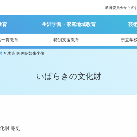
教育委員会からの
教育
生涯学習・家庭地域教育
芸
高一貫教育
特別支援教育
県立学
>
財
木造 阿弥陀如来坐像
いばらきの文化財
化財
彫刻