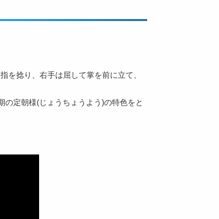
指2指を捻り、右手は屈して掌を前に立て、
の定朝様(じょうちょうよう)の特色をと