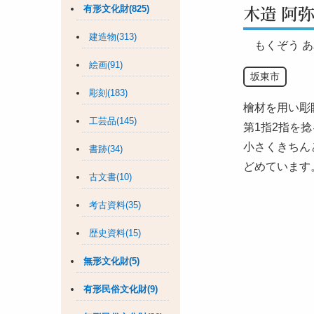
木造 阿
有形文化財(825)
建造物(313)
もくぞう 
絵画(91)
坂東市
彫刻(183)
檜材を用い彫
工芸品(145)
第1指2指を
小さくきちん
書跡(34)
どめています
古文書(10)
考古資料(35)
歴史資料(15)
無形文化財(5)
有形民俗文化財(9)