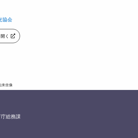
光協会
pを開く
如来坐像
育庁総務課