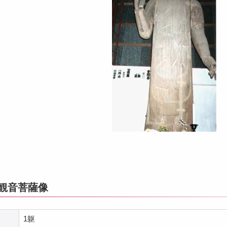
木観音菩薩像
1躯