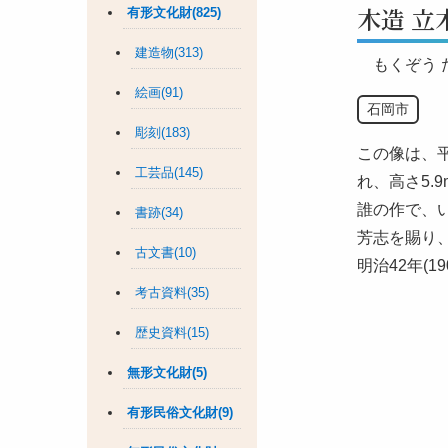
木造 立
有形文化財(825)
建造物(313)
もくぞう
絵画(91)
石岡市
彫刻(183)
この像は、
工芸品(145)
れ、高さ5
誰の作で、
書跡(34)
芳志を賜り、
古文書(10)
明治42年(
考古資料(35)
歴史資料(15)
無形文化財(5)
有形民俗文化財(9)