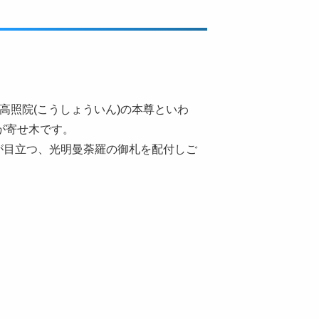
高照院(こうしょういん)の本尊といわ
が寄せ木です。
が目立つ、光明曼荼羅の御札を配付しご
。