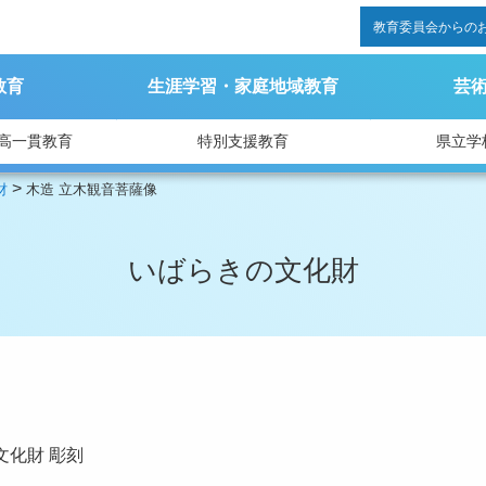
教育委員会からの
教育
生涯学習・家庭地域教育
芸
高一貫教育
特別支援教育
県立学
>
財
木造 立木観音菩薩像
いばらきの文化財
文化財
彫刻