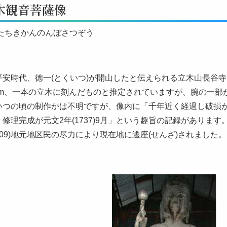
木観音菩薩像
 たちきかんのんぼさつぞう
平安時代、徳一(とくいつ)が開山したと伝えられる立木山長谷寺
.9m、一本の立木に刻んだものと推定されていますが、腕の一部
いつの頃の制作かは不明ですが、像内に「千年近く経過し破損
修理完成が元文2年(1737)9月」という趣旨の記録があります
1909)地元地区民の尽力により現在地に遷座(せんざ)されました。