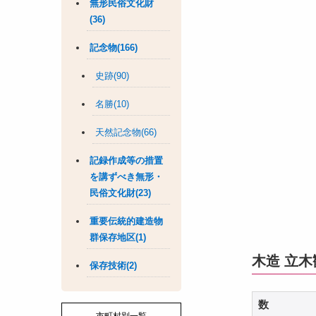
無形民俗文化財
(36)
記念物(166)
史跡(90)
名勝(10)
天然記念物(66)
記録作成等の措置
を講ずべき無形・
民俗文化財(23)
重要伝統的建造物
群保存地区(1)
木造 立
保存技術(2)
数