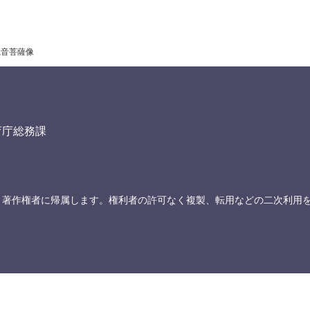
観音菩薩像
育庁総務課
、著作権者に帰属します。権利者の許可なく複製、転用などの二次利用