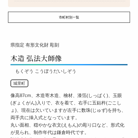
市町村別一覧
県指定
有形文化財
彫刻
木造 弘法大師像
もくぞう こうぼうだいしぞう
城里町
像高87cm、木造寄木造、檜材、漆箔(しっぱく)、玉眼
(ぎょくがん)入りで、衣を着て、右手に五鈷杵(ごこし
ょ)、現在は欠いていますが左手に数珠(じゅず)を持ち、
両手共に挿入式となっています。
丸い面相、穏やかな衣文(えもん)の彫り口など、形式化
が見られ、制作年代は鎌倉時代です。