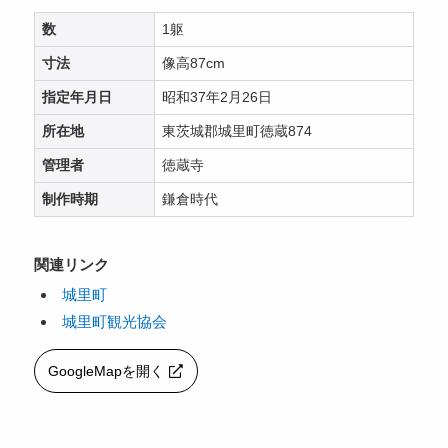
数
1躯
寸法
像高87cm
指定年月日
昭和37年2月26日
所在地
東茨城郡城里町徳蔵874
管理者
徳蔵寺
制作時期
鎌倉時代
関連リンク
城里町
城里町観光協会
GoogleMapを開く