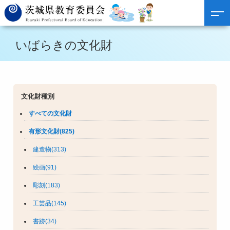
いばらきの文化財
文化財種別
すべての文化財
有形文化財(825)
建造物(313)
絵画(91)
彫刻(183)
工芸品(145)
書跡(34)